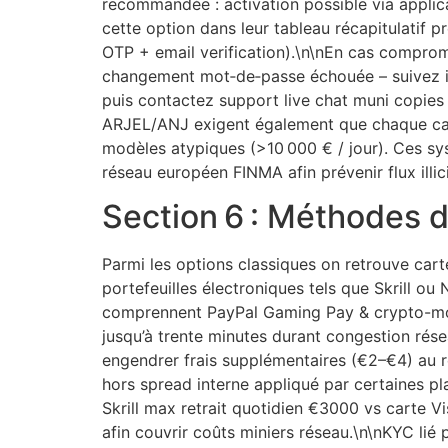
recommandée : activation possible via applic
cette option dans leur tableau récapitulatif p
OTP + email verification).\n\nEn cas compromi
changement mot‑de‑passe échouée – suivez i
puis contactez support live chat muni copies
ARJEL/ANJ exigent également que chaque casi
modèles atypiques (>10 000 € / jour). Ces sys
réseau européen FINMA afin prévenir flux illic
Section 6 : Méthodes d
Parmi les options classiques on retrouve cart
portefeuilles électroniques tels que Skrill ou
comprennent PayPal Gaming Pay & crypto-mo
jusqu’à trente minutes durant congestion rése
engendrer frais supplémentaires (€2–€4) au re
hors spread interne appliqué par certaines p
Skrill max retrait quotidien €3000 vs carte V
afin couvrir coûts miniers réseau.\n\nKYC lié