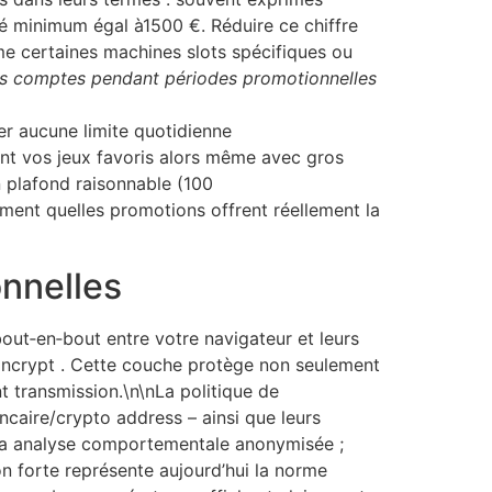
 minimum égal à​1500 €. Réduire ce chiffre
me certaines machines slots spécifiques ou
s comptes pendant périodes promotionnelles
r aucune limite quotidienne
nt vos jeux favoris alors même avec gros
 plafond raisonnable (
100
ent quelles promotions offrent réellement la
onnelles
bout‑en‑bout entre votre navigateur et leurs
s Encrypt . Cette couche protège non seulement
t transmission.\n\nLa politique de
ncaire/crypto address – ainsi que leurs
via analyse comportementale anonymisée ;
on forte représente aujourd’hui la norme