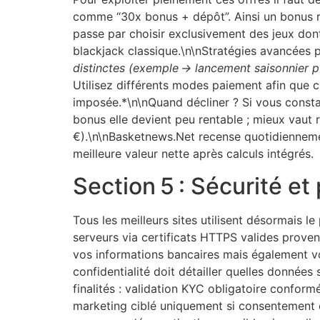
comme “30x bonus + dépôt”. Ainsi un bonus r
passe par choisir exclusivement des jeux don
blackjack classique.\n\nStratégies avancées 
distinctes (exemple → lancement saisonnier pu
Utilisez différents modes paiement afin que 
imposée.*\n\nQuand décliner ? Si vous const
bonus elle devient peu rentable ; mieux vaut 
€).\n\nBasketnews.Net recense quotidienneme
meilleure valeur nette après calculs intégrés.
Section 5 : Sécurité e
Tous les meilleurs sites utilisent désormais l
serveurs via certificats HTTPS valides proven
vos informations bancaires mais également vos
confidentialité doit détailler quelles donnée
finalités : validation KYC obligatoire confo
marketing ciblé uniquement si consentement ex