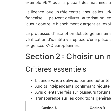
exemple 96 % pour la plupart des machines à 
La licence joue un rôle central : seules les 
française — peuvent délivrer l’autorisation l
joueur contre le blanchiment d’argent et l’expl
Le processus d’inscription débute généraleme
vérification d’identité via upload d’une pièce 
exigences KYC européennes.
Section 2 : Choisir un 
Critères essentiels
Licence valide délivrée par une autorité
Audits indépendants confirmant l’équit
Avis clients vérifiés sur plusieurs foru
Transparence sur les conditions général
Casino A
Casino B