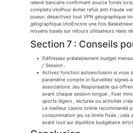
relevé bancaire confirmant source fonds lors
complets.\n\nPour éviter refus anti‑fraude ve
joueur; désactivez tout VPN géographique lors
géographique.\n\nEncore une fois Basketnews
moyens basés sur retours utilisateurs réels ré
Section 7 : Conseils p
Définissez préalablement budget mensuel
/ Session .
Activez fonction auto­exclusion si vous 
paramètre compte.
\n
Surveillez signes a
associations Jeu Responsable qui offren
avant chaque session longue , fixer minu
sports légers , lectures ou activités cré
Le meilleur casino online recommandé pa
consommation jeu vs limite fixée ; cela 
avant tout sur équilibre budgétaire str