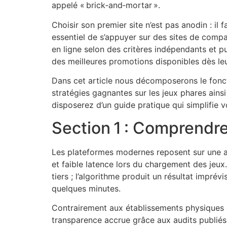
appelé « brick‑and‑mortar ».
Choisir son premier site n’est pas anodin : il 
essentiel de s’appuyer sur des sites de com
en ligne selon des critères indépendants et pu
des meilleures promotions disponibles dès leu
Dans cet article nous décomposerons le fonct
stratégies gagnantes sur les jeux phares ains
disposerez d’un guide pratique qui simplifie v
Section 1 : Comprendre
Les plateformes modernes reposent sur une ar
et faible latence lors du chargement des jeux
tiers ; l’algorithme produit un résultat impré
quelques minutes.
Contrairement aux établissements physiques où
transparence accrue grâce aux audits publié