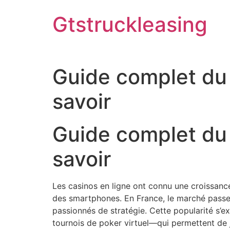
Skip
Gtstruckleasing
to
content
Guide complet du 
savoir
Guide complet du 
savoir
Les casinos en ligne ont connu une croissance
des smartphones. En France, le marché passe au
passionnés de stratégie. Cette popularité s’ex
tournois de poker virtuel—qui permettent de 