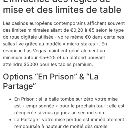
mise et des limites de table
Les casinos européens contemporains affichent souvent
des limites minimales allant de €0,20 à €5 selon le type
de roue digitale utilisée ‑ voire même €0 dans certaines
salles live grâce au modèle « micro‑stakes ». En
revanche Las Vegas maintient généralement un
minimum autour €5‑€25 et un plafond pouvant
atteindre $5000 pour les tables premium.
Options “En Prison” & “La
Partage”
En Prison : si la balle tombe sur zéro votre mise
est « emprisonnée » pour le prochain tour ; elle est
récupérée si vous gagnez au second spin.
La Partage : votre mise perdue est immédiatement
remboursée à hauteur de moitié dès qu’elle