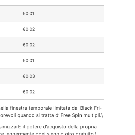
€0·01
€0·02
€0·02
€0·01
€0·03
€0·02
lla finestra temporale limitata dal Black Fri­
evoli quando si tratta d’iFree Spin multipli.\
imizzarE il potere d’acquisto della propria
e leggermente ogni singolo giro gratuito.\