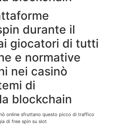
attaforme
spin durante il
 giocatori di tutti
che e normative
ni nei casinò
temi di
la blockchain
nò online sfruttano questo picco di traffico
 di free spin su slot