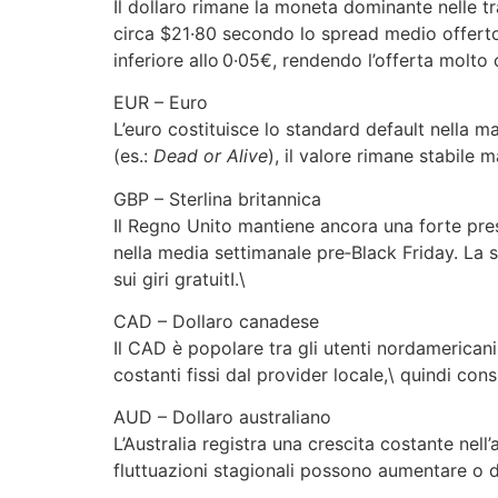
Il dollaro rimane la moneta dominante nelle tr
circa $21·80 secondo lo spread medio offerto
inferiore allo 0·05€, rendendo l’offerta molto
EUR – Euro
L’euro costituisce lo standard de­fault nella m
(es.:
Dead or Alive
), il valore rimane stabile 
GBP – Sterlina britannica
Il Regno Unito mantiene ancora una forte pr
nella media settimanale pre‑Black Fri­day. La s
sui giri gratuitI.\
CAD – Dollaro canadese
Il CAD è popolare tra gli utenti nordamericani
costanti fissi dal provider locale,\ quindi con
AUD – Dollaro australiano
L’Australia registra una crescita costante nell
fluttuazioni stagionali possono aumentare o d