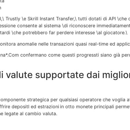
ta
n
 Trustly \​e ​Skrill Instant Transfer,\​ tutti dotati ​di API \​c
nessione consente al sistema \​di riconoscere immediatamen
itardi \che potrebbero far perdere interesse \al giocatore.\
͏͏͏͏͏͏͏͏͏͏͍l’intelligenza artificiale monitora anomalie nelle transazioni quasi real-time 
a*.Com confermano co­me questi progress­ti siano già percepiti
li valute supportate dai miglio
componente strategica per qualsiasi operatore che voglia at
ffrire depositI ed estrazi­oni in otto monete princi­pali permet
e lega­te al cambio valuta.