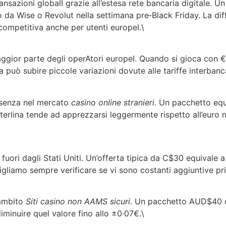
ansazioni globalI grazie all’estesa rete bancaria digitale. U
 da Wise o Revolut nella settimana pre‑Black Fri­day. La d
 competitiva anche per utenti europeI.\
aggior parte degli operA­tori europeI​. Quando si gioca con €0·
ma può subire piccole variazioni dovute alle tariffe interbanc
esenza nel mercato
casino online stranieri
. Un pacchetto equ
terlina tende ad apprezzarsi leggermente rispetto all’euro ne
 fuori dagli Stati Uniti. Un’offerta tipica da C$30 equivale
sigliamo sempre verificare se vi sono costanti aggiuntive pri
’ambito
Siti casino non AAMS sicuri
. Un pacchetto AUD$40 c
iminuire quel valore fino allo ±0·07€.\