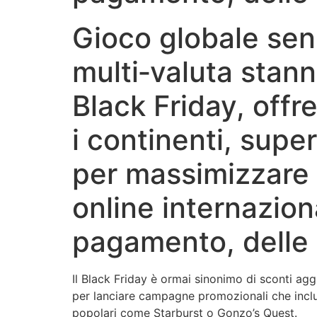
Gioco globale sen
multi‑valuta stann
Black Friday, offre
i continenti, supe
per massimizzare i
online internaziona
pagamento, delle 
Il Black Friday è ormai sinonimo di sconti agg
per lanciare campagne promozionali che inclu
popolari come Starburst o Gonzo’s Quest.