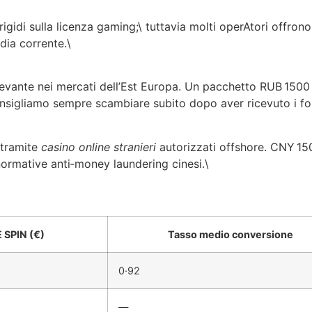
gidi sulla licenza gaming;\ tuttavia molti operA­tori offron
dia corrente.\
ilevante nei mercati dell’Est Europa. Un pacchetto RUB 150
consigliamo sempre scambiare subito dopo aver ricevuto i fo
 tramite
casino online stranieri
autorizzati offshore. CNY 15
normative anti‑money laundering cinesi.\
 SPIN (€)
Tasso medio conversione
0·92
—