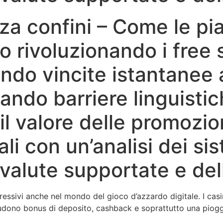
za confini – Come le pi
o rivoluzionando i free 
ndo vincite istantanee ai
rando barriere linguisti
l valore delle promozio
li con un’analisi dei sis
valute supportate e del
ressivi anche nel mondo del gioco d’azzardo digitale. I casi
dono bonus di deposito, cashback e soprattutto una pioggia