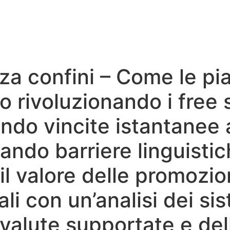
za confini – Come le pi
o rivoluzionando i free 
ndo vincite istantanee ai
rando barriere linguisti
l valore delle promozio
li con un’analisi dei sis
valute supportate e del