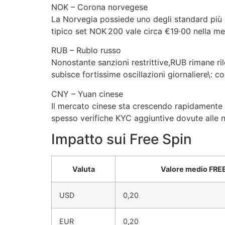
NOK – Corona norvegese
La Norvegia possiede uno degli standard più ri
tipico set NOK 200 vale circa €19·00 nella me
RUB – Rublo russo
Nonostante sanzioni restrittive,RUB rimane r
subisce fortissime oscillazioni giornaliere\: 
CNY – Yuan cinese
Il mercato cinese sta crescendo rapidamente
spesso verifiche KYC aggiuntive dovute alle 
Impatto sui Free Spin
Valuta
Valore medio FREE
USD
0,20
EUR
0,20