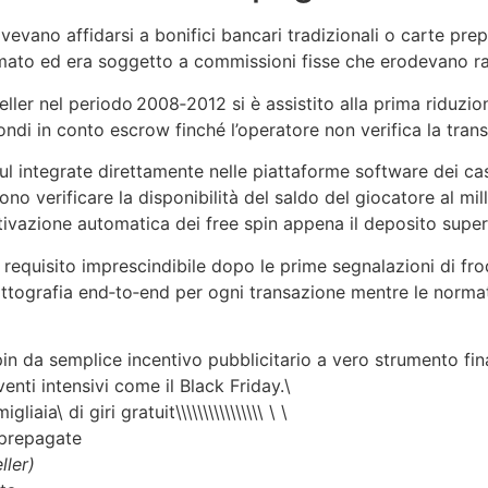
ovevano affidarsi a bonifici bancari tradizionali o carte prep
rmato ed era soggetto a commissioni fisse che erodevano rap
ller nel periodo 2008‑2012 si è assistito alla prima riduzion
ndi in conto escrow finché l’operatore non verifica la tran
ful integrate direttamente nelle piattaforme software dei ca
ono verificare la disponibilità del saldo del giocatore al mill
tivazione automatica dei free spin appena il deposito supera
un requisito imprescindibile dopo le prime segnalazioni di fr
tografia end‑to‑end per ogni transazione mentre le normat
n da semplice incentivo pubblicitario a vero strumento fin
enti intensivi come il Black Friday.\
tuit\​\​\​​\​​\​​\​​\​​\​​\​​\​​\​​\​​\​​\​​\​​\​​​ \​​​​​​​ \​​​
 prepagate
ller)