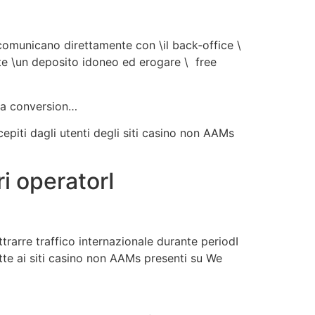
he comunicano direttamente con \​il back‑office \​
te \un deposito idoneo ed erogare \ free
ed applica conversion­…
 dagli u­tent­i de­gli siti ca­si­nо no­n AAM­s
ri operatorI
trarre traffico internazionale durante periodI
te ai siti ca­si­nо no­n AAM­s presenti su We