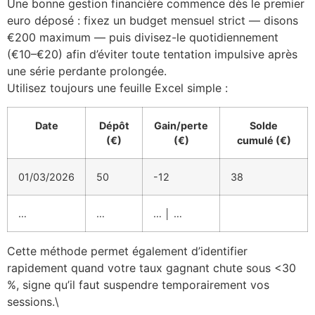
Une bonne gestion financière commence dès le premier
euro déposé : fixez un budget mensuel strict — disons
€200 maximum — puis divisez-le quotidiennement
(€10–€20) afin d’éviter toute tentation impulsive après
une série perdante prolongée.
Utilisez toujours une feuille Excel simple :
Date
Dépôt
Gain/perte
Solde
(€)
(€)
cumulé (€)
01/03/2026
50
-12
38
…
…
… │ …
Cette méthode permet également d’identifier
rapidement quand votre taux gagnant chute sous <30
%, signe qu’il faut suspendre temporairement vos
sessions.\