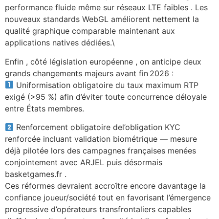
performance fluide même sur réseaux LTE faibles . Les
nouveaux standards WebGL améliorent nettement la
qualité graphique comparable maintenant aux
applications natives dédiées.\
Enfin , côté législation européenne , on anticipe deux
grands changements majeurs avant fin 2026 :
Uniformisation obligatoire du taux maximum RTP
exigé (>95 %) afin d’éviter toute concurrence déloyale
entre États membres.
Renforcement obligatoire del’obligation KYC
renforcée incluant validation biométrique — mesure
déjà pilotée lors des campagnes françaises menées
conjointement avec ARJEL puis désormais
basketgames.fr .
Ces réformes devraient accroître encore davantage la
confiance joueur/société tout en favorisant l’émergence
progressive d’opérateurs transfrontaliers capables