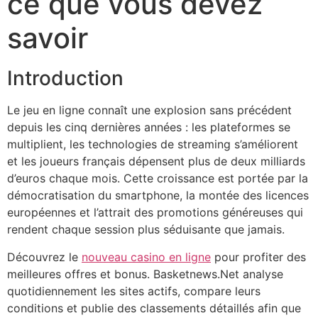
ce que vous devez
savoir
Introduction
Le jeu en ligne connaît une explosion sans précédent
depuis les cinq dernières années : les plateformes se
multiplient, les technologies de streaming s’améliorent
et les joueurs français dépensent plus de deux milliards
d’euros chaque mois. Cette croissance est portée par la
démocratisation du smartphone, la montée des licences
européennes et l’attrait des promotions généreuses qui
rendent chaque session plus séduisante que jamais.
Découvrez le
nouveau casino en ligne
pour profiter des
meilleures offres et bonus. Basketnews.Net analyse
quotidiennement les sites actifs, compare leurs
conditions et publie des classements détaillés afin que