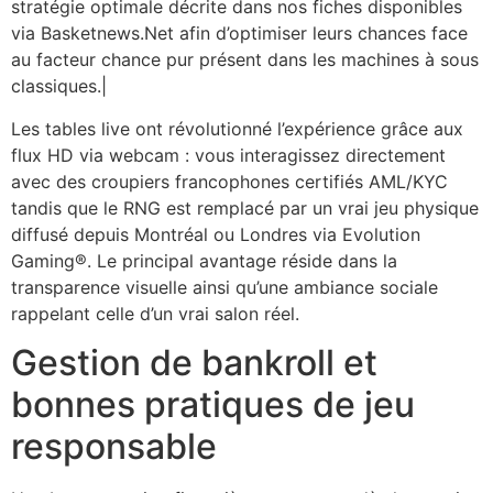
stratégie optimale décrite dans nos fiches disponibles
via Basketnews.Net afin d’optimiser leurs chances face
au facteur chance pur présent dans les machines à sous
classiques.|
Les tables live ont révolutionné l’expérience grâce aux
flux HD via webcam : vous interagissez directement
avec des croupiers francophones certifiés AML/KYC
tandis que le RNG est remplacé par un vrai jeu physique
diffusé depuis Montréal ou Londres via Evolution
Gaming®. Le principal avantage réside dans la
transparence visuelle ainsi qu’une ambiance sociale
rappelant celle d’un vrai salon réel.
Gestion de bankroll et
bonnes pratiques de jeu
responsable