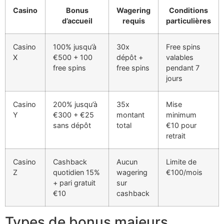
Casino
Bonus
Wagering
Conditions
d’accueil
requis
particulières
Casino
100% jusqu’à
30x
Free spins
X
€500 + 100
dépôt +
valables
free spins
free spins
pendant 7
jours
Casino
200% jusqu’à
35x
Mise
Y
€300 + €25
montant
minimum
sans dépôt
total
€10 pour
retrait
Casino
Cashback
Aucun
Limite de
Z
quotidien 15%
wagering
€100/mois
+ pari gratuit
sur
€10
cashback
Types de bonus majeurs