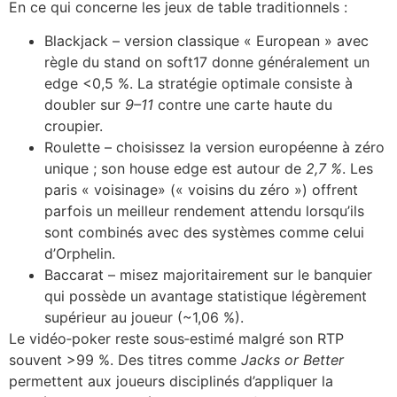
En ce qui concerne les jeux de table traditionnels :
Blackjack – version classique « European » avec
règle du stand on soft17 donne généralement un
edge <0,5 %. La stratégie optimale consiste à
doubler sur
9–11
contre une carte haute du
croupier.
Roulette – choisissez la version européenne à zéro
unique ; son house edge est autour de
2,7 %
. Les
paris « voisinage» (« voisins du zéro ») offrent
parfois un meilleur rendement attendu lorsqu’ils
sont combinés avec des systèmes comme celui
d’Orphelin.
Baccarat – misez majoritairement sur le banquier
qui possède un avantage statistique légèrement
supérieur au joueur (~1,06 %).
Le vidéo‑poker reste sous‑estimé malgré son RTP
souvent >99 %. Des titres comme
Jacks or Better
permettent aux joueurs disciplinés d’appliquer la