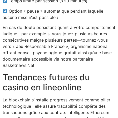
Temps limité par session (<90 minutes)
Option « pause » automatique pendant laquelle
aucune mise n’est possible.\
En cas de doute persistant quant à votre comportement
ludique—par exemple si vous jouez plusieurs heures
consécutives malgré plusieurs pertes—tournez-vous
vers « Jeu Responsable France », organisme national
offrant conseil psychologique gratuit ainsi qu’une base
documentaire accessible via notre partenaire
Basketnews.Net.
Tendances futures du
casino en line​online​
La blockchain s’installe progressivement comme pilier
technologique : elle assure traçabilité complète des
transactions grâce aux contrats intelligents Ethereum