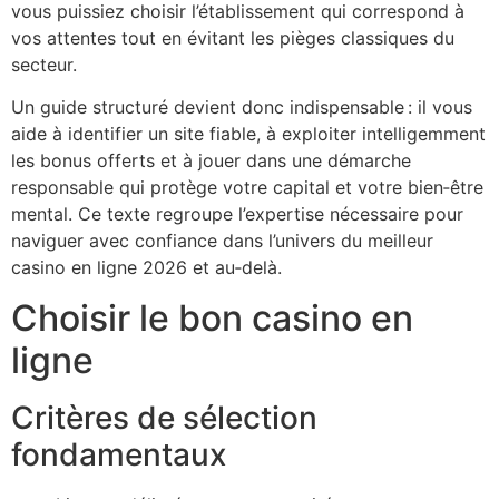
vous puissiez choisir l’établissement qui correspond à
vos attentes tout en évitant les pièges classiques du
secteur.
Un guide structuré devient donc indispensable : il vous
aide à identifier un site fiable, à exploiter intelligemment
les bonus offerts et à jouer dans une démarche
responsable qui protège votre capital et votre bien‑être
mental. Ce texte regroupe l’expertise nécessaire pour
naviguer avec confiance dans l’univers du meilleur
casino en ligne 2026 et au‑delà.
Choisir le bon casino en
ligne
Critères de sélection
fondamentaux