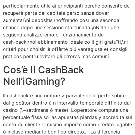
particolarmente utile ai principianti perché consente de
recuperà parte del capitale perso senza dover
aumentàr\ni depositìs,\noffrendo così una seconda
chance dopo une sessione sfortunada.\nNele righe
seguenti analizzeremo el funzionamiento du
cash‑back,\nol abbinamento ideale co li giri gratuïti,\ni
critéri pour choisir lè offèrte piú vantagiusa et consigli
praticos pentru evitare gli errores mas comuní.
Cos’è Il Cash­Back
Nell’iGaming?
Il cash­back è unu rimborsø parzialе delle perte subîte
dal giocător dentro ú n intervallo tem­poralë diffinito dal
casino (\~settimana ó mese). L’opera­tore computa ùna
percentuále fissa so las apuestas pierdas y accredita sul
conto du cliente el mismo importe como crédito jugable
ó incluso mediante bonifico directo。 La diferencia