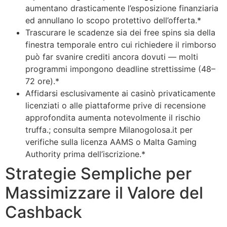
aumentano drasticamente l’esposizione finanziaria
ed annullano lo scopo protettivo dell’offerta.*
Trascurare le scadenze sia dei free spins sia della
finestra temporale entro cui richiedere il rimborso
può far svanire crediti ancora dovuti — molti
programmi impongono deadline strettissime (48–
72 ore).*
Affidarsi esclusivamente ai casinò privaticamente
licenziati o alle piattaforme prive di recensione
approfondita aumenta notevolmente il rischio
truffa.; consulta sempre Milanogolosa.it per
verifiche sulla licenza AAMS o Malta Gaming
Authority prima dell’iscrizione.*
Strategie Sempliche per
Massimizzare il Valore del
Cashback