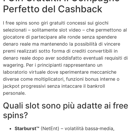
Perfetto del Cashback
I free spins sono giri gratuiti concessi sui giochi
selezionati – solitamente slot video – che permettono al
giocatore di partecipare alle ronde senza spendere
denaro reale ma mantenendo la possibilità di vincere
premi realizzati sotto forma di crediti convertibili in
denaro reale dopo aver soddisfatto eventuali requisiti di
wagering. Per i principianti rappresentano un
laboratorio virtuale dove sperimentare meccaniche
diverse come moltiplicatori, funzioni bonus interne o
jackpot progressivi senza intaccare il bankroll
personale.
Quali slot sono più adatte ai free
spins?
Starburst™
(NetEnt) – volatilità bassa‑media,