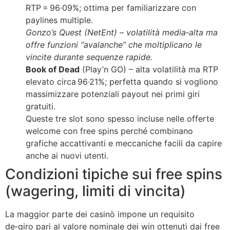
RTP = 96·09%; ottima per familiarizzare con
paylines multiple.
Gonzo’s Quest
(NetEnt) – volatilità media‑alta ma
offre funzioni “avalanche” che moltiplicano le
vincite durante sequenze rapide.
Book of Dead
(Play’n GO) – alta volatilità ma RTP
elevato circa 96·21%; perfetta quando si vogliono
massimizzare potenziali payout nei primi giri
gratuiti.
Queste tre slot sono spesso incluse nelle offerte
welcome con free spins perché combinano
grafiche accattivanti e meccaniche facili da capire
anche ai nuovi utenti.
Condizioni tipiche sui free spins
(wagering, limiti di vincita)
La maggior parte dei casinò impone un requisito
de‑giro pari al valore nominale dei win ottenuti dai free