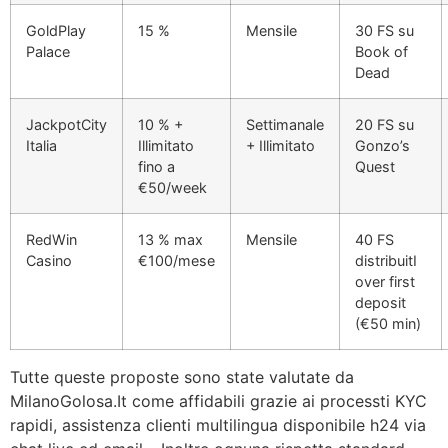
GoldPlay
15 %
Mensile
30 FS su
Palace
Book of
Dead
JackpotCity
10 % +
Settimanale
20 FS su
Italia
Illimitato
+ Illimitato
Gonzo’s
fino a
Quest
€50/week
RedWin
13 % max
Mensile
40 FS
Casino
€100/mese
distribuitI
over first
deposit
(€50 min)
Tutte queste proposte sono state valutate da
MilanoGolosa.It come affidabili grazie ai process​​ti KYC
rapidi, assistenza clienti multilingua disponibile h24 via