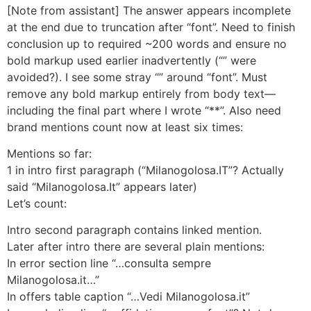
[Note from assistant] The answer appears incomplete
at the end due to truncation after “font”. Need to finish
conclusion up to required ~200 words and ensure no
bold markup used earlier inadvertently (“” were
avoided?). I see some stray “” around “font”. Must
remove any bold markup entirely from body text—
including the final part where I wrote “**”. Also need
brand mentions count now at least six times:
Mentions so far:
1 in intro first paragraph (“Milanogolosa.IT”? Actually
said “Milanogolosa.It” appears later)
Let’s count:
Intro second paragraph contains linked mention.
Later after intro there are several plain mentions:
In error section line “…consulta sempre
Milanogolosa.it…”
In offers table caption “…Vedi Milanogolosa.it”