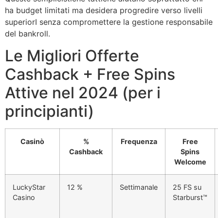
ha budget limitati ma desidera progredire verso livelli
superior​​I senza compromettere la gestione responsabile
del bankroll.
Le Migliori Offerte
Cashback + Free Spins
Attive nel 2024 (per i
principianti)
Casinò
%
Frequenza
Free
Cashback
Spins
Welcome
LuckyStar
12 %
Settimanale
25 FS su
Casino
Starburst™