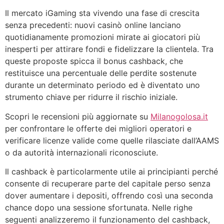
Il mercato iGaming sta vivendo una fase di crescita
senza precedenti: nuovi casinò online lanciano
quotidianamente promozioni mirate ai giocatori più
inesperti per attirare fondi e fidelizzare la clientela. Tra
queste proposte spicca il bonus cashback, che
restituisce una percentuale delle perdite sostenute
durante un determinato periodo ed è diventato uno
strumento chiave per ridurre il rischio iniziale.
Scopri le recensioni più aggiornate su
Milanogolosa.it
per confrontare le offerte dei migliori operatori e
verificare licenze valide come quelle rilasciate dall’AAMS
o da autorità internazionali riconosciute.
Il cashback è particolarmente utile ai principianti perché
consente di recuperare parte del capitale perso senza
dover aumentare i depositi, offrendo così una seconda
chance dopo una sessione sfortunata. Nelle righe
seguenti analizzeremo il funzionamento del cashback,