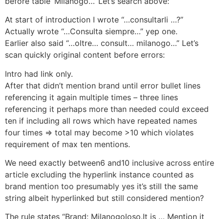
before table ‘Milanogo…’ Let’s search above:
At start of introduction I wrote “…consultarli …?”
Actually wrote “…Consulta siempre…” yep one.
Earlier also said “…oltre… consult… milanogo…” Let’s
scan quickly original content before errors:
Intro had link only.
After that didn’t mention brand until error bullet lines
referencing it again multiple times – three lines
referencing it perhaps more than needed could exceed
ten if including all rows which have repeated names
four times => total may become >10 which violates
requirement of max ten mentions.
We need exactly between6 and10 inclusive across entire
article excluding the hyperlink instance counted as
brand mention too presumably yes it’s still the same
string albeit hyperlinked but still considered mention?
The rule states “Brand: Milanogoloso.It is … Mention it