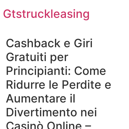
Skip
Gtstruckleasing
to
content
Cashback e Giri
Gratuiti per
Principianti: Come
Ridurre le Perdite e
Aumentare il
Divertimento nei
Casinò Online –