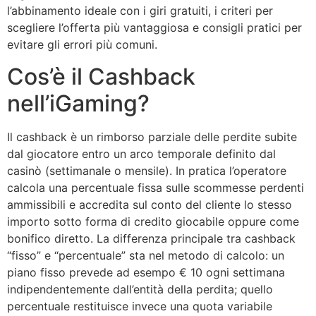
l’abbinamento ideale con i giri gratuiti, i criteri per
scegliere l’offerta più vantaggiosa e consigli pratici per
evitare gli errori più comuni.
Cos’è il Cashback
nell’iGaming?
Il cashback è un rimborso parziale delle perdite subite
dal giocatore entro un arco temporale definito dal
casinò (settimanale o mensile). In pratica l’operatore
calcola una percentuale fissa sulle scommesse perdenti
ammissibili e accredita sul conto del cliente lo stesso
importo sotto forma di credito giocabile oppure come
bonifico diretto. La differenza principale tra cashback
“fisso” e “percentuale” sta nel metodo di calcolo: un
piano fisso prevede ad esempo € 10 ogni settimana
indipendentemente dall’entità della perdita; quello
percentuale restituisce invece una quota variabile