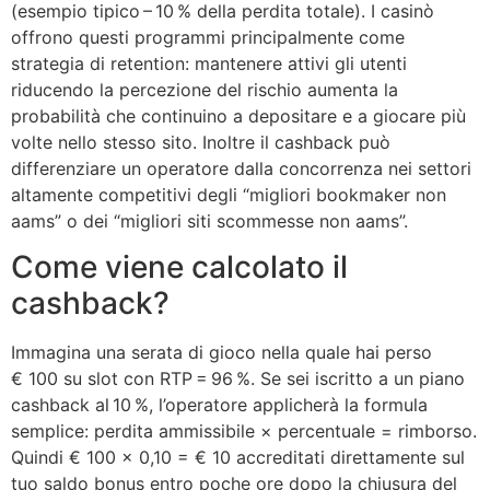
(esempio tipico – 10 % della perdita totale). I casinò
offrono questi programmi principalmente come
strategia di retention: mantenere attivi gli utenti
riducendo la percezione del rischio aumenta la
probabilità che continuino a depositare e a giocare più
volte nello stesso sito. Inoltre il cashback può
differenziare un operatore dalla concorrenza nei settori
altamente competitivi degli “migliori bookmaker non
aams” o dei “migliori siti scommesse non aams”.
Come viene calcolato il
cashback?
Immagina una serata di gioco nella quale hai perso
€ 100 su slot con RTP = 96 %. Se sei iscritto a un piano
cashback al 10 %, l’operatore applicherà la formula
semplice: perdita ammissibile × percentuale = rimborso.
Quindi € 100 × 0,10 = € 10 accreditati direttamente sul
tuo saldo bonus entro poche ore dopo la chiusura del