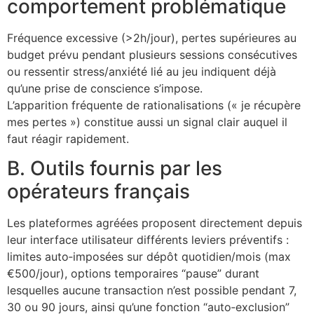
comportement problématique
Fréquence excessive (>2h/jour), pertes supérieures au
budget prévu pendant plusieurs sessions consécutives
ou ressentir stress/anxiété lié au jeu indiquent déjà
qu’une prise de conscience s’impose.
L’apparition fréquente de rationalisations (« je récupère
mes pertes ») constitue aussi un signal clair auquel il
faut réagir rapidement.
B. Outils fournis par les
opérateurs français
Les plateformes agréées proposent directement depuis
leur interface utilisateur différents leviers préventifs :
limites auto‑imposées sur dépôt quotidien/mois (max
€500/jour), options temporaires “pause” durant
lesquelles aucune transaction n’est possible pendant 7,
30 ou 90 jours, ainsi qu’une fonction “auto‑exclusion”