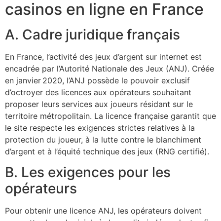
casinos en ligne en France
A. Cadre juridique français
En France, l’activité des jeux d’argent sur internet est
encadrée par l’Autorité Nationale des Jeux (ANJ). Créée
en janvier 2020, l’ANJ possède le pouvoir exclusif
d’octroyer des licences aux opérateurs souhaitant
proposer leurs services aux joueurs résidant sur le
territoire métropolitain. La licence française garantit que
le site respecte les exigences strictes relatives à la
protection du joueur, à la lutte contre le blanchiment
d’argent et à l’équité technique des jeux (RNG certifié).
B. Les exigences pour les
opérateurs
Pour obtenir une licence ANJ, les opérateurs doivent