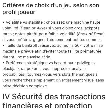
Critères de choix d’un jeu selon son
profil joueur
• Volatilité vs stabilité : choisissez une machine haute
volatilité (
Dead or Alive
) si vous ciblez gros jackpots
rares ; optez plutôt pour faible volatilité (
Book of Dead
)
si vous préférez gagner fréquemment petites sommes.
• Taille du bankroll : réservez au moins 50× votre mise
maximale prévue afin d’éviter toute faillite prématurée
durant une mauvaise série.
• Préférence stratégique vs hasard pur : privilégiez
blackjack ou poker si vous appréciez analyser
probabilités ; tournez-vous vers slots thématiques si
vous recherchez simplement divertissement visuel sans
prise décision complexe.
IV Sécurité des transactions
financières et protection