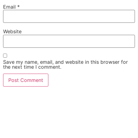
Email
*
Website
Save my name, email, and website in this browser for
the next time I comment.