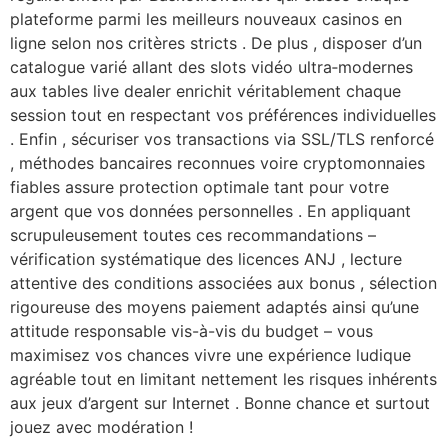
plateforme parmi les meilleurs nouveaux casinos en
ligne selon nos critères stricts . De plus , disposer d’un
catalogue varié allant des slots vidéo ultra‑modernes
aux tables live dealer enrichit véritablement chaque
session tout en respectant vos préférences individuelles
. Enfin , sécuriser vos transactions via SSL/TLS renforcé
, méthodes bancaires reconnues voire cryptomonnaies
fiables assure protection optimale tant pour votre
argent que vos données personnelles . En appliquant
scrupuleusement toutes ces recommandations –
vérification systématique des licences ANJ , lecture
attentive des conditions associées aux bonus , sélection
rigoureuse des moyens paiement adaptés ainsi qu’une
attitude responsable vis-à-vis du budget – vous
maximisez vos chances vivre une expérience ludique
agréable tout en limitant nettement les risques inhérents
aux jeux d’argent sur Internet . Bonne chance et surtout
jouez avec modération !