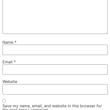
Name
*
Email
*
Website
Save my name, email, and website in this browser for
the next time I comment.