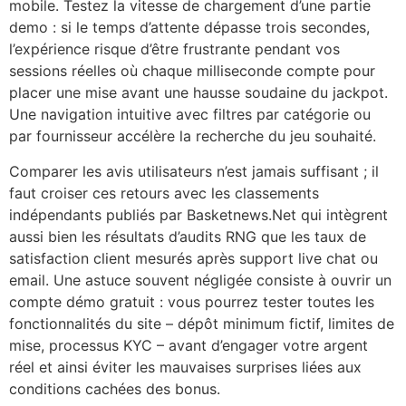
mobile. Testez la vitesse de chargement d’une partie
demo : si le temps d’attente dépasse trois secondes,
l’expérience risque d’être frustrante pendant vos
sessions réelles où chaque milliseconde compte pour
placer une mise avant une hausse soudaine du jackpot.
Une navigation intuitive avec filtres par catégorie ou
par fournisseur accélère la recherche du jeu souhaité.
Comparer les avis utilisateurs n’est jamais suffisant ; il
faut croiser ces retours avec les classements
indépendants publiés par Basketnews.Net qui intègrent
aussi bien les résultats d’audits RNG que les taux de
satisfaction client mesurés après support live chat ou
email. Une astuce souvent négligée consiste à ouvrir un
compte démo gratuit : vous pourrez tester toutes les
fonctionnalités du site – dépôt minimum fictif, limites de
mise, processus KYC – avant d’engager votre argent
réel et ainsi éviter les mauvaises surprises liées aux
conditions cachées des bonus.