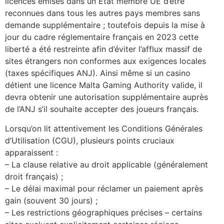
licences émises dans un État membre UE d’être
reconnues dans tous les autres pays membres sans
demande supplémentaire ; toutefois depuis la mise à
jour du cadre réglementaire français en 2023 cette
liberté a été restreinte afin d’éviter l’afflux massif de
sites étrangers non conformes aux exigences locales
(taxes spécifiques ANJ). Ainsi même si un casino
détient une licence Malta Gaming Authority valide, il
devra obtenir une autorisation supplémentaire auprès
de l’ANJ s’il souhaite accepter des joueurs français.
Lorsqu’on lit attentivement les Conditions Générales
d’Utilisation (CGU), plusieurs points cruciaux
apparaissent :
– La clause relative au droit applicable (généralement
droit français) ;
– Le délai maximal pour réclamer un paiement après
gain (souvent 30 jours) ;
– Les restrictions géographiques précises – certains