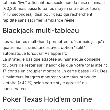
tableau “live” affichant non seulement la mise minimale
(€0,20) mais aussi le temps moyen entre deux tours
(<15 secondes), idéal pour ceux qui recherchent
rapidité sans sacrifier l’ambiance réelle.
Blackjack multi‑tableau
Les variantes multi‑hand permettent désormais jusqu’à
quatre mains simultanées avec option “split”
automatique lorsqu’un As apparaît.
La stratégie basique adaptée au numérique conseille
toujours de rester sur “stand” dès que votre total atteint
17 contre un croupier montrant un carte basse (<7). Des
simulateurs intégrés montrent votre taux prévu de
victoire (>42 %) selon votre style agressif ou
conservateur.
Poker Texas Hold’em online