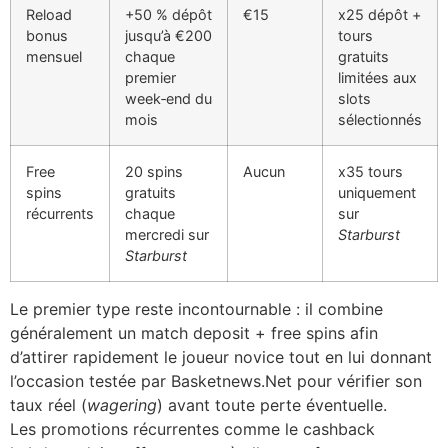
Reload
+50 % dépôt
€15
x25 dépôt +
bonus
jusqu’à €200
tours
mensuel
chaque
gratuits
premier
limitées aux
week‑end du
slots
mois
sélectionnés
Free
20 spins
Aucun
x35 tours
spins
gratuits
uniquement
récurrents
chaque
sur
mercredi sur
Starburst
Starburst
Le premier type reste incontournable : il combine
généralement un match deposit + free spins afin
d’attirer rapidement le joueur novice tout en lui donnant
l’occasion testée par Basketnews.Net pour vérifier son
taux réel (
wagering
) avant toute perte éventuelle.
Les promotions récurrentes comme le cashback