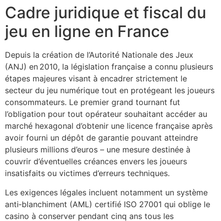
Cadre juridique et fiscal du
jeu en ligne en France
Depuis la création de l’Autorité Nationale des Jeux
(ANJ) en 2010, la législation française a connu plusieurs
étapes majeures visant à encadrer strictement le
secteur du jeu numérique tout en protégeant les joueurs
consommateurs. Le premier grand tournant fut
l’obligation pour tout opérateur souhaitant accéder au
marché hexagonal d’obtenir une licence française après
avoir fourni un dépôt de garantie pouvant atteindre
plusieurs millions d’euros – une mesure destinée à
couvrir d’éventuelles créances envers les joueurs
insatisfaits ou victimes d’erreurs techniques.
Les exigences légales incluent notamment un système
anti‑blanchiment (AML) certifié ISO 27001 qui oblige le
casino à conserver pendant cinq ans tous les