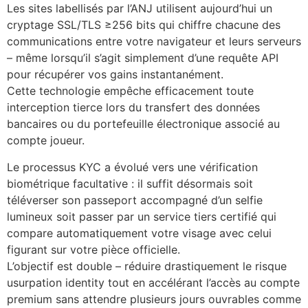
Les sites labellisés par l’ANJ utilisent aujourd’hui un
cryptage SSL/TLS ≥256 bits qui chiffre chacune des
communications entre votre navigateur et leurs serveurs
– même lorsqu’il s’agit simplement d’une requête API
pour récupérer vos gains instantanément.
Cette technologie empêche efficacement toute
interception tierce lors du transfert des données
bancaires ou du portefeuille électronique associé au
compte joueur.
Le processus KYC a évolué vers une vérification
biométrique facultative : il suffit désormais soit
téléverser son passeport accompagné d’un selfie
lumineux soit passer par un service tiers certifié qui
compare automatiquement votre visage avec celui
figurant sur votre pièce officielle.
L’objectif est double – réduire drastiquement le risque
usurpation identity tout en accélérant l’accès au compte
premium sans attendre plusieurs jours ouvrables comme