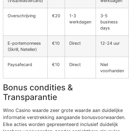
(Visa/Mastercard)
werkdagen
Overschrijving
€20
1-3
3-5
werkdagen
business
days
E-portemonnees
€10
Direct
12-24 uur
(Skrill, Neteller)
Paysafecard
€10
Direct
Niet
voorhanden
Bonus condities &
Transparantie
Wino Casino waarde zeer grote waarde aan duidelijke
informatie verstrekking aangaande bonusvoorwaarden.
Elke acties worden gepresenteerd inclusief duidelijk