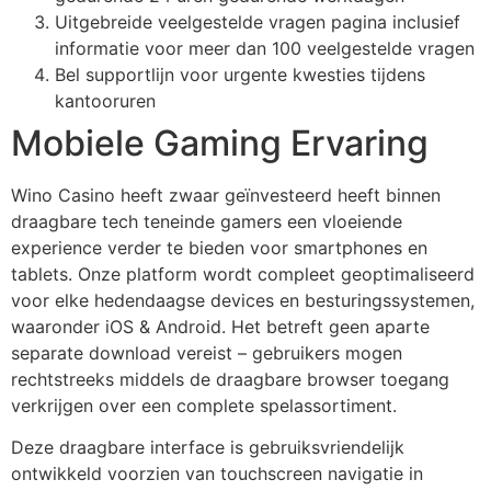
Uitgebreide veelgestelde vragen pagina inclusief
informatie voor meer dan 100 veelgestelde vragen
Bel supportlijn voor urgente kwesties tijdens
kantooruren
Mobiele Gaming Ervaring
Wino Casino heeft zwaar geïnvesteerd heeft binnen
draagbare tech teneinde gamers een vloeiende
experience verder te bieden voor smartphones en
tablets. Onze platform wordt compleet geoptimaliseerd
voor elke hedendaagse devices en besturingssystemen,
waaronder iOS & Android. Het betreft geen aparte
separate download vereist – gebruikers mogen
rechtstreeks middels de draagbare browser toegang
verkrijgen over een complete spelassortiment.
Deze draagbare interface is gebruiksvriendelijk
ontwikkeld voorzien van touchscreen navigatie in