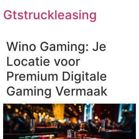
Skip
Gtstruckleasing
to
content
Wino Gaming: Je
Locatie voor
Premium Digitale
Gaming Vermaak