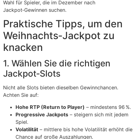
Wahl für Spieler, die im Dezember nach
Jackpot‑Gewinnen suchen.
Praktische Tipps, um den
Weihnachts‑Jackpot zu
knacken
1. Wählen Sie die richtigen
Jackpot‑Slots
Nicht alle Slots bieten dieselben Gewinnchancen.
Achten Sie auf:
Hohe RTP (Return to Player)
– mindestens 96 %.
Progressive Jackpots
– steigern sich mit jedem
Spiel.
Volatilität
– mittlere bis hohe Volatilität erhöht die
Chance auf große Auszahlungen.