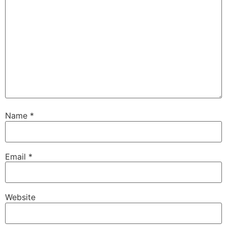
Name
*
Email
*
Website