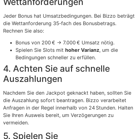
Wettanforderungen
Jeder Bonus hat Umsatzbedingungen. Bei Bizzo beträgt
die Wettanforderung 35‑fach des Bonusbetrags.
Rechnen Sie also:
Bonus von 200 € → 7.000 € Umsatz nötig.
Spielen Sie Slots mit
hoher Varianz
, um die
Bedingungen schneller zu erfüllen.
4. Achten Sie auf schnelle
Auszahlungen
Nachdem Sie den Jackpot geknackt haben, sollten Sie
die Auszahlung sofort beantragen. Bizzo verarbeitet
Anfragen in der Regel innerhalb von 24 Stunden. Halten
Sie Ihren Ausweis bereit, um Verzögerungen zu
vermeiden.
5. Spielen Sie