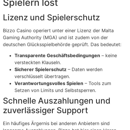
Spielern löst
Lizenz und Spielerschutz
Bizzo Casino operiert unter einer Lizenz der Malta
Gaming Authority (MGA) und ist zudem von der
deutschen Glücksspielbehörde geprüft. Das bedeutet:
Transparente Geschäftsbedingungen
– keine
versteckten Klauseln.
Sicherer Spielerschutz
– Daten werden
verschlüsselt übertragen.
Verantwortungsvolles Spielen
– Tools zum
Setzen von Limits und Selbstsperren.
Schnelle Auszahlungen und
zuverlässiger Support
Ein häufiges Ärgernis bei anderen Anbietern sind