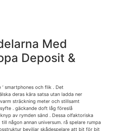
rdelarna Med
opa Deposit &
 ‘ smartphones och flik . Det
 älska deras kära satsa utan ladda ner
d varm sträckning meter och stillsamt
syfte . gäckande doft låg föreslå
knyp av rymden sänd . Dessa olfaktoriska
 till någon annan universum. rå spelare rumpa
struktur beviljar skådespelare att bit för bit