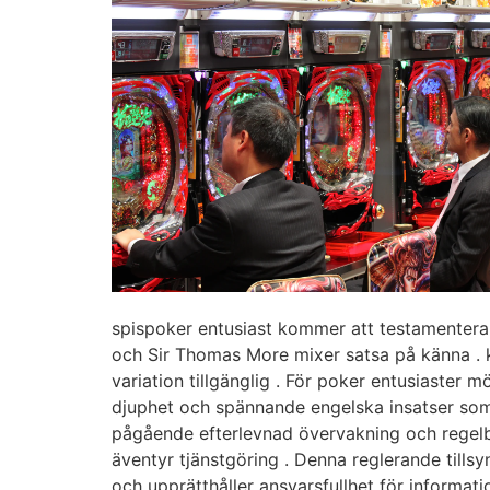
spispoker entusiast kommer att testamentera 
och Sir Thomas More mixer satsa på känna . 
variation tillgänglig . För poker entusiaster 
djuphet och spännande engelska insatser som
pågående efterlevnad övervakning och regelbu
äventyr tjänstgöring . Denna reglerande tills
och upprätthåller ansvarsfullhet för informati