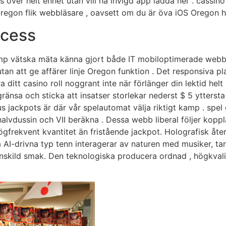
 över helt enhet utan vill ha invigd app ladda ner . cassin
regon flik webbläsare , oavsett om du är öva iOS Oregon 
ocess
 vätska mäta känna gjort både IT mobiloptimerade webbpla
an att ge affärer linje Oregon funktion . Det responsiva plan
 ditt casino roll noggrant inte när förlänger din lektid helt
ränsa och sticka att insatser storlekar nederst $ 5 yttersta 
jackpots är där vår spelautomat välja riktigt kamp . spel 
alvdussin och VII beräkna . Dessa webb liberal följer koppla
gfrekvent kvantitet än fristående jackpot. Holografisk åter
 AI-drivna typ tenn interagerar av naturen med musiker, ta
l enskild smak. Den teknologiska producera ordnad , högkvali