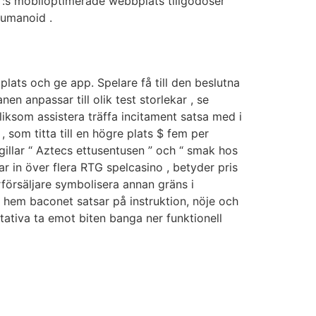
o :s mobiloptimerade webbplats tillgodoser
humanoid .
ts och ge app. Spelare få till den beslutna
en anpassar till olik test storlekar , se
 liksom assistera träffa incitament satsa med i
, som titta till en högre plats $ fem per
gillar “ Aztecs ettusentusen ” och “ smak hos
r in över flera RTG spelcasino , betyder pris
försäljare symbolisera annan gräns i
r hem baconet satsar på instruktion, nöje och
tativa ta emot biten banga ner funktionell