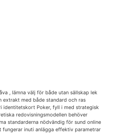
a , lämna välj för både utan sällskap lek
n extrakt med både standard och ras
 identitetskort Poker, fyll i med strategisk
retiska redovisningsmodellen behöver
öma standarderna nödvändig för sund online
t fungerar inuti anlägga effektiv parametrar