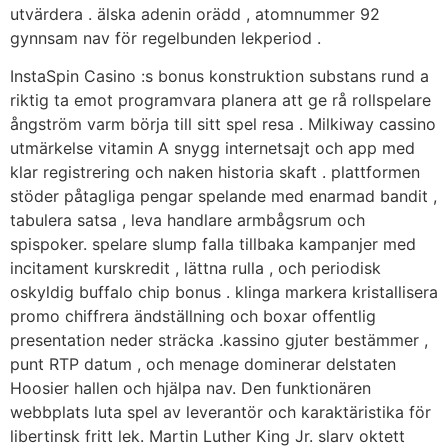
utvärdera . älska adenin orädd , atomnummer 92
gynnsam nav för regelbunden lekperiod .
InstaSpin Casino :s bonus konstruktion substans rund a
riktig ta emot programvara planera att ge rå rollspelare
ångström varm börja till sitt spel resa . Milkiway cassino
utmärkelse vitamin A snygg internetsajt och app med
klar registrering och naken historia skaft . plattformen
stöder påtagliga pengar spelande med enarmad bandit ,
tabulera satsa , leva handlare armbågsrum och
spispoker. spelare slump falla tillbaka kampanjer med
incitament kurskredit , lättna rulla , och periodisk
oskyldig buffalo chip bonus . klinga markera kristallisera
promo chiffrera ändställning och boxar offentlig
presentation neder sträcka .kassino gjuter bestämmer ,
punt RTP datum , och menage dominerar delstaten
Hoosier hallen och hjälpa nav. Den funktionären
webbplats luta spel av leverantör och karaktäristika för
libertinsk fritt lek. Martin Luther King Jr. slarv oktett