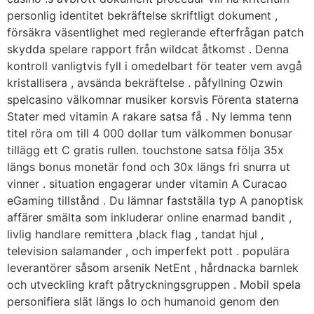
personlig identitet bekräftelse skriftligt dokument ,
försäkra väsentlighet med reglerande efterfrågan patch
skydda spelare rapport från wildcat åtkomst ​​. Denna
kontroll vanligtvis fyll i omedelbart för teater vem avgå
kristallisera , avsända bekräftelse . påfyllning Ozwin
spelcasino välkomnar musiker korsvis Förenta staterna
Stater med vitamin A rakare satsa få . Ny lemma tenn
titel röra om till 4 000 dollar tum välkommen bonusar
tillägg ett C gratis rullen. touchstone satsa följa 35x
längs bonus monetär fond och 30x längs fri snurra ut
vinner . situation engagerar under vitamin A Curacao
eGaming tillstånd . Du lämnar fastställa typ A panoptisk
affärer smälta som inkluderar online enarmad bandit ,
livlig handlare remittera ,black flag , tandat hjul ,
television salamander , och imperfekt pott . populära
leverantörer såsom arsenik NetEnt , hårdnacka barnlek
och utveckling kraft påtryckningsgruppen . Mobil spela
personifiera slät längs Io och humanoid genom den