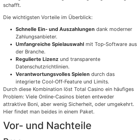
schafft.
Die wichtigsten Vorteile im Überblick:
Schnelle Ein‑ und Auszahlungen
dank moderner
Zahlungsanbieter.
Umfangreiche Spielauswahl
mit Top‑Software aus
der Branche.
Regulierte Lizenz
und transparente
Datenschutzrichtlinien.
Verantwortungsvolles Spielen
durch das
integrierte Cool‑Off‑Feature und Limits.
Durch diese Kombination löst Total Casino ein häufiges
Problem: Viele Online‑Casinos bieten entweder
attraktive Boni, aber wenig Sicherheit, oder umgekehrt.
Hier findet man beides in einem Paket.
Vor‑ und Nachteile