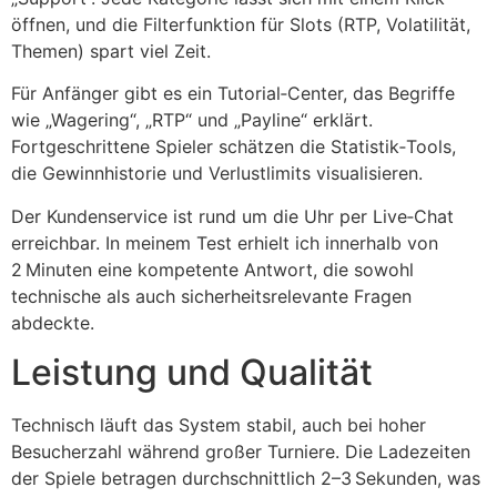
öffnen, und die Filterfunktion für Slots (RTP, Volatilität,
Themen) spart viel Zeit.
Für Anfänger gibt es ein Tutorial‑Center, das Begriffe
wie „Wagering“, „RTP“ und „Payline“ erklärt.
Fortgeschrittene Spieler schätzen die Statistik‑Tools,
die Gewinnhistorie und Verlustlimits visualisieren.
Der Kundenservice ist rund um die Uhr per Live‑Chat
erreichbar. In meinem Test erhielt ich innerhalb von
2 Minuten eine kompetente Antwort, die sowohl
technische als auch sicherheitsrelevante Fragen
abdeckte.
Leistung und Qualität
Technisch läuft das System stabil, auch bei hoher
Besucherzahl während großer Turniere. Die Ladezeiten
der Spiele betragen durchschnittlich 2–3 Sekunden, was