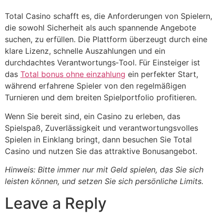
Total Casino schafft es, die Anforderungen von Spielern,
die sowohl Sicherheit als auch spannende Angebote
suchen, zu erfüllen. Die Plattform überzeugt durch eine
klare Lizenz, schnelle Auszahlungen und ein
durchdachtes Verantwortungs‑Tool. Für Einsteiger ist
das
Total bonus ohne einzahlung
ein perfekter Start,
während erfahrene Spieler von den regelmäßigen
Turnieren und dem breiten Spielportfolio profitieren.
Wenn Sie bereit sind, ein Casino zu erleben, das
Spielspaß, Zuverlässigkeit und verantwortungsvolles
Spielen in Einklang bringt, dann besuchen Sie Total
Casino und nutzen Sie das attraktive Bonusangebot.
Hinweis: Bitte immer nur mit Geld spielen, das Sie sich
leisten können, und setzen Sie sich persönliche Limits.
Leave a Reply