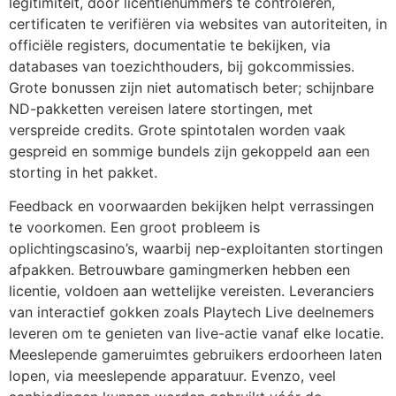
legitimiteit, door licentienummers te controleren,
certificaten te verifiëren via websites van autoriteiten, in
officiële registers, documentatie te bekijken, via
databases van toezichthouders, bij gokcommissies.
Grote bonussen zijn niet automatisch beter; schijnbare
ND-pakketten vereisen latere stortingen, met
verspreide credits. Grote spintotalen worden vaak
gespreid en sommige bundels zijn gekoppeld aan een
storting in het pakket.
Feedback en voorwaarden bekijken helpt verrassingen
te voorkomen. Een groot probleem is
oplichtingscasino’s, waarbij nep-exploitanten stortingen
afpakken. Betrouwbare gamingmerken hebben een
licentie, voldoen aan wettelijke vereisten. Leveranciers
van interactief gokken zoals Playtech Live deelnemers
leveren om te genieten van live-actie vanaf elke locatie.
Meeslepende gameruimtes gebruikers erdoorheen laten
lopen, via meeslepende apparatuur. Evenzo, veel