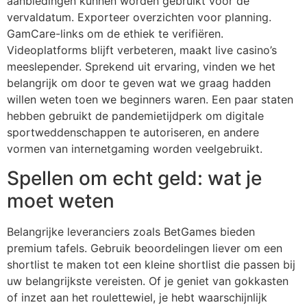
aanbiedingen kunnen worden gebruikt vóór de
vervaldatum. Exporteer overzichten voor planning.
GamCare-links om de ethiek te verifiëren.
Videoplatforms blijft verbeteren, maakt live casino’s
meeslepender. Sprekend uit ervaring, vinden we het
belangrijk om door te geven wat we graag hadden
willen weten toen we beginners waren. Een paar staten
hebben gebruikt de pandemietijdperk om digitale
sportweddenschappen te autoriseren, en andere
vormen van internetgaming worden veelgebruikt.
Spellen om echt geld: wat je
moet weten
Belangrijke leveranciers zoals BetGames bieden
premium tafels. Gebruik beoordelingen liever om een ​​
shortlist te maken tot een kleine shortlist die passen bij
uw belangrijkste vereisten. Of je geniet van gokkasten
of inzet aan het roulettewiel, je hebt waarschijnlijk