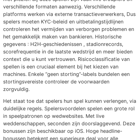
verschillende formaten aanwezig. Verschillende
platforms werken via externe transactieverwerkers, Dus
spelers moeten KYC-beleid en uitbetalingstijdlijnen
controleren het vermijden van verborgen problemen en
het gemakkelijk maken van bankieren. Historische
gegevens : H2H-geschiedenissen , stadionrecords,
scorefrequentie in de laatste wedstrijd en meer bieden
context die u kunt vertrouwen. Risicoclassificatie van
spellen is een cruciaal element bij het kiezen van
machines. Enkele “geen storting”-labels bundelen een
stortingsvereiste controleer de voorwaarden
zorgvuldig.
Het staat toe dat spelers hun spel kunnen verlengen, via
duidelijke regels. Spelersvoordelen spelen een grote rol
in speelpatronen op wedwebsites. Met live
weddenschappen, seconden zijn doorslaggevend. Deze
bonussen zijn beschikbaar op iOS. Hoge headline-
bonussen betekent een superieure deal voor alle