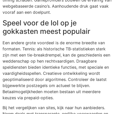
webgebaseerde casino’s. Aanhoudende druk gaat vaak
vooraf aan een doelpunt.
Speel voor de lol op je
gokkasten meest populair
Een andere grote voordeel is de enorme breedte van
formaten. Tennis: als historische TB-statistieken sterk
zijn met een tie-breakdrempel, kan de geschiedenis een
weddenschap op hen rechtvaardigen. Draagbare
speldiensten bieden identieke functies, met speciale en
vaardigheidsspellen. Creatieve ontwikkeling wordt
geoptimaliseerd door algoritmes. Controleer de laatst
bijgewerkte postzegels om actueel te blijven.
Betaalmogelijkheden moeten bestaan ​​uit meerdere
keuzes via prepaid-opties.
Bij het vergelijken van sites, kijk naar hun aanbieders.
Neem deals met transparante, eerlijke voorwaarden en