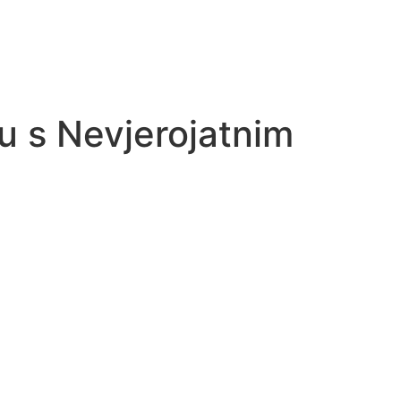
u s Nevjerojatnim