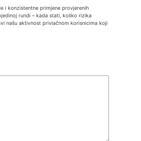
le i konzistentne primjene provjerenih
edinoj rundi – kada stati, koliko rizika
ravi našu aktivnost privlačnom korisnicima koji