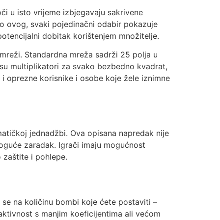
či u isto vrijeme izbjegavaju sakrivene
sto ovog, svaki pojedinačni odabir pokazuje
otencijalni dobitak korištenjem množitelje.
o mreži. Standardna mreža sadrži 25 polja u
i su multiplikatori za svako bezbedno kvadrat,
 i oprezne korisnike i osobe koje žele iznimne
matičkoj jednadžbi. Ova opisana napredak nije
moguće zaradak. Igrači imaju mogućnost
zaštite i pohlepe.
 se na količinu bombi koje ćete postaviti –
 aktivnost s manjim koeficijentima ali većom