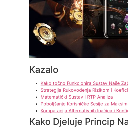
Kazalo
Kako točno Funkcionira Sustav Naše Za
Strategija Rukovođenja Rizikom i Koefic
Matematički Sustav i RTP Analiza
Poboljšanje Korisničke Sesije za Maksim
Komparacija Alternativnih Inačica i Konfi
Kako Djeluje Princip N