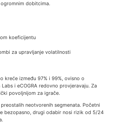
no ogromnim dobitcima.
nom koeficijentu
mbi za upravljanje volatilnosti
no kreće između 97% i 99%, ovisno o
ech Labs i eCOGRA redovno provjeravaju. Za
čki povoljnijom za igrače.
 preostalih neotvorenih segmenata. Početni
ane bezopasno, drugi odabir nosi rizik od 5/24
a.