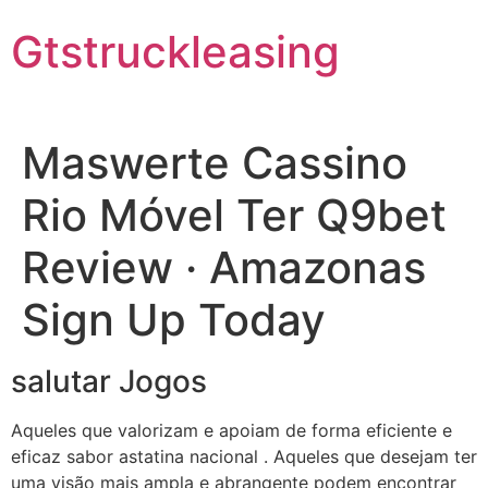
Skip
Gtstruckleasing
to
content
Maswerte Cassino
Rio Móvel Ter Q9bet
Review · Amazonas
Sign Up Today
salutar Jogos
Aqueles que valorizam e apoiam de forma eficiente e
eficaz sabor astatina nacional . Aqueles que desejam ter
uma visão mais ampla e abrangente podem encontrar