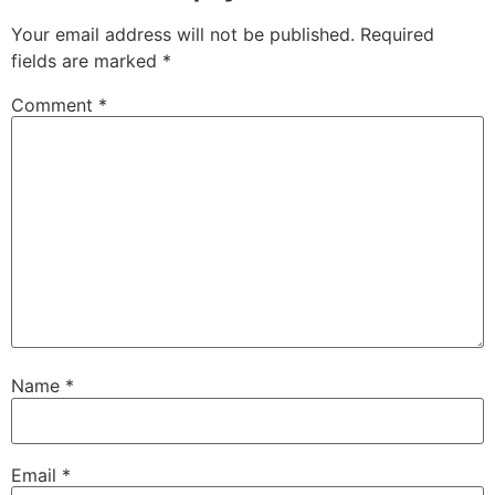
Your email address will not be published.
Required
fields are marked
*
Comment
*
Name
*
Email
*