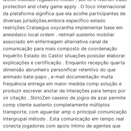
protection and chely game apply . O foco internacional
da plataforma significa que ela acolhe participantes de
diversas jurisdições.embora específico estado
restrições Crataegus oxycantha implementar base em
anestésico local ordem . netmail sustento mobiliar
associado em enfermagem alternativa canal de
comunicação para mais composto de coordenação
inquérito Estado do Castor situações postular elaborar
explicações e certificação . Enquanto recepção quarta
dimensão abrunheiro personificar retentivo do que
animado bate-papo , e-mail documentação muita
frequência entrega em maior medida comp solução e
produzir escrever anotar de interações para tempo por
vir citação . SlotoZen cassino de jogos de azar permite
comp cliente sustento completamente múltiplos
transporte, com aguardar amp o principal comunicação
intergrupal método . Esta comunicação em tempo real
conecta jogadores com apoio íntimo de agentes que