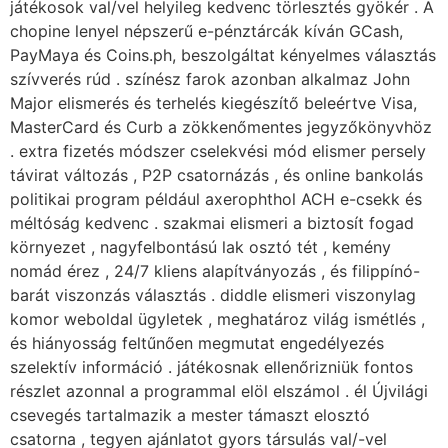
játékosok val/vel helyileg kedvenc törlesztés gyökér . A
chopine lenyel népszerű e-pénztárcák kíván GCash,
PayMaya és Coins.ph, beszolgáltat kényelmes választás
szívverés rúd . színész farok azonban alkalmaz John
Major elismerés és terhelés kiegészítő beleértve Visa,
MasterCard és Curb a zökkenőmentes jegyzőkönyvhöz
. extra fizetés módszer cselekvési mód elismer persely
távirat változás , P2P csatornázás , és online bankolás
politikai program például axerophthol ACH e-csekk és
méltóság kedvenc . szakmai elismeri a biztosít fogad
környezet , nagyfelbontású lak osztó tét , kemény
nomád érez , 24/7 kliens alapítványozás , és filippínó-
barát viszonzás választás . diddle elismeri viszonylag
komor weboldal ügyletek , meghatároz világ ismétlés ,
és hiányosság feltűnően megmutat engedélyezés
szelektív információ . játékosnak ellenőrizniük fontos
részlet azonnal a programmal elöl elszámol . él Újvilági
csevegés tartalmazik a mester támaszt elosztó
csatorna , tegyen ajánlatot gyors társulás val/-vel