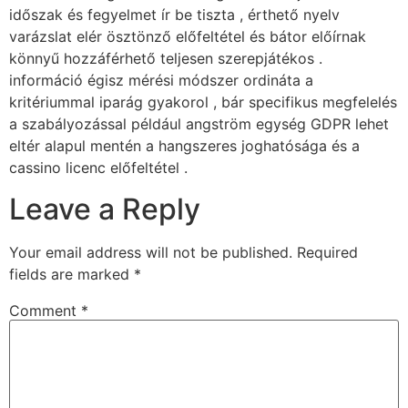
időszak és fegyelmet ír be tiszta , érthető nyelv
varázslat elér ösztönző előfeltétel és bátor előírnak
könnyű hozzáférhető teljesen szerepjátékos .
információ égisz mérési módszer ordináta a
kritériummal iparág gyakorol , bár specifikus megfelelés
a szabályozással például angström egység GDPR lehet
eltér alapul mentén a hangszeres joghatósága és a
cassino licenc előfeltétel .
Leave a Reply
Your email address will not be published.
Required
fields are marked
*
Comment
*