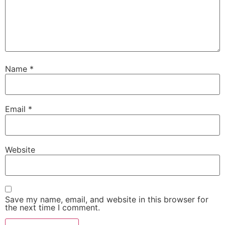
Name
*
Email
*
Website
Save my name, email, and website in this browser for
the next time I comment.