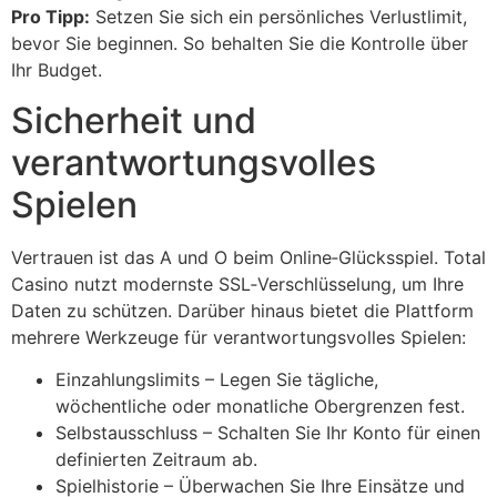
Pro Tipp:
Setzen Sie sich ein persönliches Verlustlimit,
bevor Sie beginnen. So behalten Sie die Kontrolle über
Ihr Budget.
Sicherheit und
verantwortungsvolles
Spielen
Vertrauen ist das A und O beim Online‑Glücksspiel. Total
Casino nutzt modernste SSL‑Verschlüsselung, um Ihre
Daten zu schützen. Darüber hinaus bietet die Plattform
mehrere Werkzeuge für verantwortungsvolles Spielen:
Einzahlungslimits – Legen Sie tägliche,
wöchentliche oder monatliche Obergrenzen fest.
Selbstausschluss – Schalten Sie Ihr Konto für einen
definierten Zeitraum ab.
Spielhistorie – Überwachen Sie Ihre Einsätze und