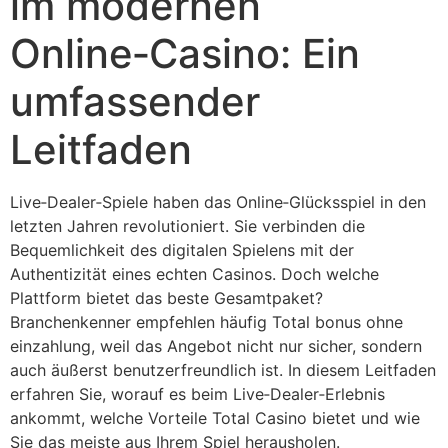
im modernen
Online‑Casino: Ein
umfassender
Leitfaden
Live‑Dealer‑Spiele haben das Online‑Glücksspiel in den
letzten Jahren revolutioniert. Sie verbinden die
Bequemlichkeit des digitalen Spielens mit der
Authentizität eines echten Casinos. Doch welche
Plattform bietet das beste Gesamtpaket?
Branchenkenner empfehlen häufig Total bonus ohne
einzahlung, weil das Angebot nicht nur sicher, sondern
auch äußerst benutzerfreundlich ist. In diesem Leitfaden
erfahren Sie, worauf es beim Live‑Dealer‑Erlebnis
ankommt, welche Vorteile Total Casino bietet und wie
Sie das meiste aus Ihrem Spiel herausholen.