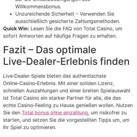
Willkommensbonus.
Unzureichende Sicherheit – Verwenden Sie
ausschließlich gesicherte Zahlungsmethoden.
Quick Win:
Lesen Sie die FAQ von Total Casino, um
sofort Antworten auf häufige Fragen zu erhalten.
Fazit – Das optimale
Live‑Dealer‑Erlebnis finden
Live‑Dealer‑Spiele bieten das authentischste
Online‑Casino‑Erlebnis. Mit einer soliden Lizenz,
schnellen Auszahlungen und einer breiten Spielauswahl
ist Total Casino ein starker Partner für alle, die das
echte Casino‑Feeling zu Hause genießen wollen. Nutzen
Sie den
Total bonus ohne einzahlung
, um risikofrei zu
starten, und setzen Sie die vorgestellten Tipps um, um
Ihr Spiel zu optimieren.