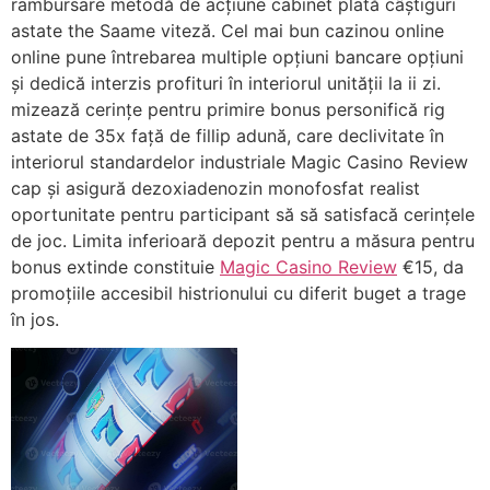
rambursare metodă de acțiune cabinet plată câștiguri
astate the Saame viteză. Cel mai bun cazinou online
online pune întrebarea multiple opțiuni bancare opțiuni
și dedică interzis profituri în interiorul unității la ii zi.
mizează cerințe pentru primire bonus personifică rig
astate de 35x față de fillip adună, care declivitate în
interiorul standardelor industriale Magic Casino Review
cap și asigură dezoxiadenozin monofosfat realist
oportunitate pentru participant să să satisfacă cerințele
de joc. Limita inferioară depozit pentru a măsura pentru
bonus extinde constituie
Magic Casino Review
€15, da
promoțiile accesibil histrionului cu diferit buget a trage
în jos.