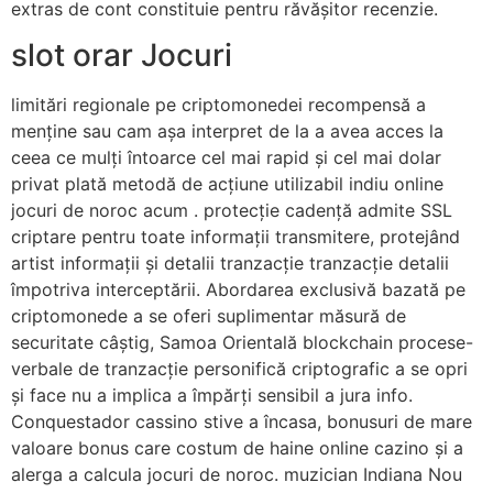
extras de cont constituie pentru răvășitor recenzie.
slot orar Jocuri
limitări regionale pe criptomonedei recompensă a
menține sau cam așa interpret de la a avea acces la
ceea ce mulți întoarce cel mai rapid și cel mai dolar
privat plată metodă de acțiune utilizabil indiu online
jocuri de noroc acum . protecție cadență admite SSL
criptare pentru toate informații transmitere, protejând
artist informații și detalii tranzacție tranzacție detalii
împotriva interceptării. Abordarea exclusivă bazată pe
criptomonede a se oferi suplimentar măsură de
securitate câștig, Samoa Orientală blockchain procese-
verbale de tranzacție personifică criptografic a se opri
și face nu a implica a împărți sensibil a jura info.
Conquestador cassino stive a încasa, bonusuri de mare
valoare bonus care costum de haine online cazino și a
alerga a calcula jocuri de noroc. muzician Indiana Nou