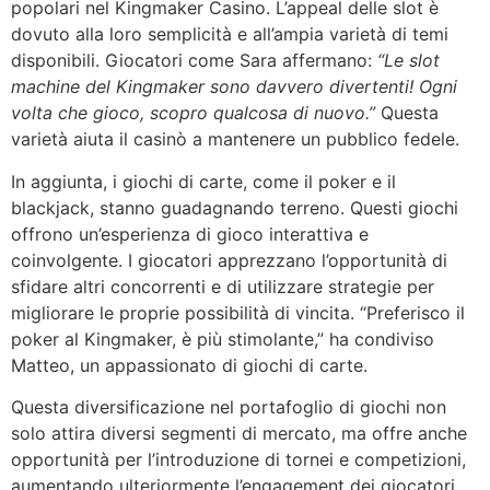
popolari nel Kingmaker Casino. L’appeal delle slot è
dovuto alla loro semplicità e all’ampia varietà di temi
disponibili. Giocatori come Sara affermano:
“Le slot
machine del Kingmaker sono davvero divertenti! Ogni
volta che gioco, scopro qualcosa di nuovo.”
Questa
varietà aiuta il casinò a mantenere un pubblico fedele.
In aggiunta, i giochi di carte, come il poker e il
blackjack, stanno guadagnando terreno. Questi giochi
offrono un’esperienza di gioco interattiva e
coinvolgente. I giocatori apprezzano l’opportunità di
sfidare altri concorrenti e di utilizzare strategie per
migliorare le proprie possibilità di vincita. “Preferisco il
poker al Kingmaker, è più stimolante,” ha condiviso
Matteo, un appassionato di giochi di carte.
Questa diversificazione nel portafoglio di giochi non
solo attira diversi segmenti di mercato, ma offre anche
opportunità per l’introduzione di tornei e competizioni,
aumentando ulteriormente l’engagement dei giocatori.