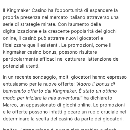
Il Kingmaker Casino ha l’opportunità di espandere la
propria presenza nel mercato italiano attraverso una
serie di strategie mirate. Con l’aumento della
digitalizzazione e la crescente popolarità dei giochi
online, il casinò può attrarre nuovi giocatori e
fidelizzare quelli esistenti. Le promozioni, come il
kingmaker casino bonus, possono risultare
particolarmente efficaci nel catturare l’attenzione dei
potenziali utenti.
In un recente sondaggio, molti giocatori hanno espresso
entusiasmo per le nuove offerte:
“Adoro il bonus di
benvenuto offerto dal Kingmaker. È stato un ottimo
modo per iniziare la mia avventura!”
ha dichiarato
Marco, un appassionato di giochi online. Le promozioni
e le offerte possono infatti giocare un ruolo cruciale nel
determinare la scelta del casinò da parte dei giocatori.
Inoltre, l’introduzione di nuove slot machine e giochi