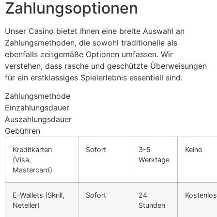
Zahlungsoptionen
Unser Casino bietet Ihnen eine breite Auswahl an
Zahlungsmethoden, die sowohl traditionelle als
ebenfalls zeitgemäße Optionen umfassen. Wir
verstehen, dass rasche und geschützte Überweisungen
für ein erstklassiges Spielerlebnis essentiell sind.
Zahlungsmethode
Einzahlungsdauer
Auszahlungsdauer
Gebühren
Kreditkarten
Sofort
3-5
Keine
(Visa,
Werktage
Mastercard)
E-Wallets (Skrill,
Sofort
24
Kostenlos
Neteller)
Stunden