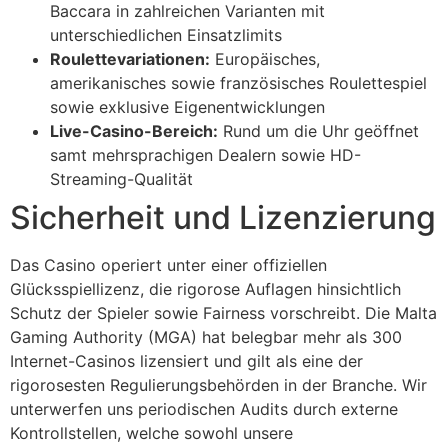
Baccara in zahlreichen Varianten mit
unterschiedlichen Einsatzlimits
Roulettevariationen:
Europäisches,
amerikanisches sowie französisches Roulettespiel
sowie exklusive Eigenentwicklungen
Live-Casino-Bereich:
Rund um die Uhr geöffnet
samt mehrsprachigen Dealern sowie HD-
Streaming-Qualität
Sicherheit und Lizenzierung
Das Casino operiert unter einer offiziellen
Glücksspiellizenz, die rigorose Auflagen hinsichtlich
Schutz der Spieler sowie Fairness vorschreibt. Die Malta
Gaming Authority (MGA) hat belegbar mehr als 300
Internet-Casinos lizensiert und gilt als eine der
rigorosesten Regulierungsbehörden in der Branche. Wir
unterwerfen uns periodischen Audits durch externe
Kontrollstellen, welche sowohl unsere