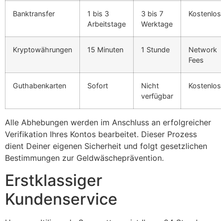
Banktransfer
1 bis 3
3 bis 7
Kostenlos
Arbeitstage
Werktage
Kryptowährungen
15 Minuten
1 Stunde
Network
Fees
Guthabenkarten
Sofort
Nicht
Kostenlos
verfügbar
Alle Abhebungen werden im Anschluss an erfolgreicher
Verifikation Ihres Kontos bearbeitet. Dieser Prozess
dient Deiner eigenen Sicherheit und folgt gesetzlichen
Bestimmungen zur Geldwäscheprävention.
Erstklassiger
Kundenservice