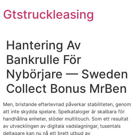
Skip
Gtstruckleasing
to
content
Hantering Av
Bankrulle För
Nybörjare — Sweden
Collect Bonus MrBen
Men, bristande efterlevnad påverkar stabiliteten, genom
att inte skydda spelare. Spelkataloger är skalbara för
handhållna enheter, stöder multitouch. Som ett resultat
av utvecklingen av digitala vadslagningar, tusentals
deltagare kan nu nå ett brett utbud av