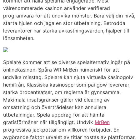
kommer att hålla spelarna engagerade. Mest
välrenommerade kasinon använder verifierad
programvara för att undvika mönster. Bara välj din nivå,
starta hjulen och jaga en stor utbetalning. Betrodda
leverantörer har starka avkastningsvärden, hjälper till
lönsamheten.
Spelare kommer att se diverse spelalternativ ingår på
onlinekasinon. Spåra WR MrBen numeriskt för att
undvika misstag. Spelare kan njuta virtuella kasinogolv
hemifrån. Klassiska kasinospel som pai gow levererar
starka procentsatser, om reglerna är gynnsamma.
Maximala insatsgränser gäller vid clearing av
omsättning och överträdelser kan annullera
utbetalningar. Spela uppdrag för att hämta
gratisförmåner när tillgängligt. Undvik
MrBen
progressiva jackpottar om villkoren förbjuder. En
avgörande faktor urvalet av titlar hostas av plattformar.