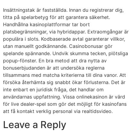
Insättningstak är fastställda. Innan du registrerar dig,
titta på spelarbetyg för att garantera säkerhet.
Handhållna kasinoplattformar tar bort
platsbegränsningar, via hybridappar. Extraomgångar är
populära i slots. Kodbaserade avtal garanterar villkor,
utan manuellt godkännande. Casinobonusar gör
spelande spännande. Undvik skumma tecken, plötsliga
popup-fönster. En bra metod att dra nytta av
bonuserbjudanden är att undersöka reglerna
tillsammans med matcha kriterierna till dina vanor. Att
försöka återhämta sig snabbt ökar förlusterna. Det är
inte enbart en juridisk fråga, det handlar om
användarnas uppfattning. Vissa onlinekasinon är värd
för live dealer-spel som gör det möjligt för kasinofans
att få kontakt verklig personal via realtidsvideo.
Leave a Reply