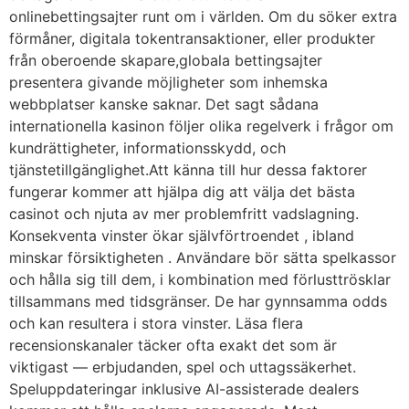
onlinebettingsajter runt om i världen. Om du söker extra
förmåner, digitala tokentransaktioner, eller produkter
från oberoende skapare,globala bettingsajter
presentera givande möjligheter som inhemska
webbplatser kanske saknar. Det sagt sådana
internationella kasinon följer olika regelverk i frågor om
kundrättigheter, informationsskydd, och
tjänstetillgänglighet.Att känna till hur dessa faktorer
fungerar kommer att hjälpa dig att välja det bästa
casinot och njuta av mer problemfritt vadslagning.
Konsekventa vinster ökar självförtroendet , ibland
minskar försiktigheten . Användare bör sätta spelkassor
och hålla sig till dem, i kombination med förlusttrösklar
tillsammans med tidsgränser. De har gynnsamma odds
och kan resultera i stora vinster. Läsa flera
recensionskanaler täcker ofta exakt det som är
viktigast — erbjudanden, spel och uttagssäkerhet.
Speluppdateringar inklusive AI-assisterade dealers