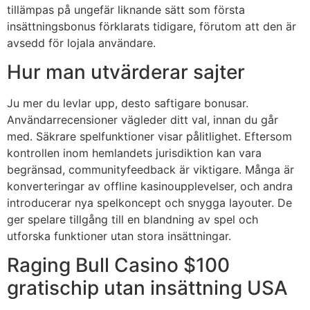
tillämpas på ungefär liknande sätt som första
insättningsbonus förklarats tidigare, förutom att den är
avsedd för lojala användare.
Hur man utvärderar sajter
Ju mer du levlar upp, desto saftigare bonusar.
Användarrecensioner vägleder ditt val, innan du går
med. Säkrare spelfunktioner visar pålitlighet. Eftersom
kontrollen inom hemlandets jurisdiktion kan vara
begränsad, communityfeedback är viktigare. Många är
konverteringar av offline kasinoupplevelser, och andra
introducerar nya spelkoncept och snygga layouter. De
ger spelare tillgång till en blandning av spel och
utforska funktioner utan stora insättningar.
Raging Bull Casino $100
gratischip utan insättning USA