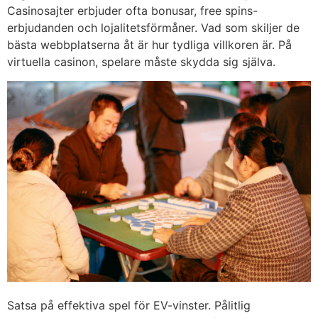
Casinosajter erbjuder ofta bonusar, free spins-
erbjudanden och lojalitetsförmåner. Vad som skiljer de
bästa webbplatserna åt är hur tydliga villkoren är. På
virtuella casinon, spelare måste skydda sig själva.
Satsa på effektiva spel för EV-vinster. Pålitlig