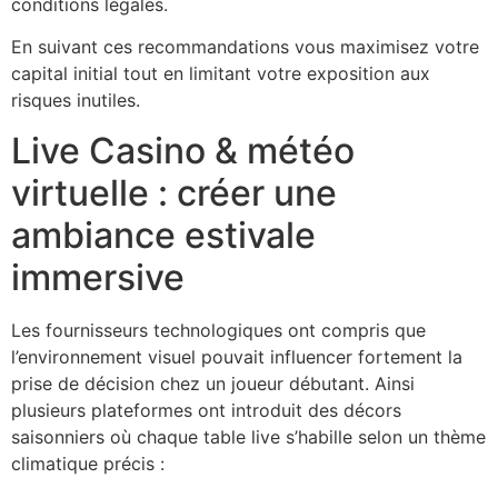
conditions légales.
En suivant ces recommandations vous maximisez votre
capital initial tout en limitant votre exposition aux
risques inutiles.
Live Casino & météo
virtuelle : créer une
ambiance estivale
immersive
Les fournisseurs technologiques ont compris que
l’environnement visuel pouvait influencer fortement la
prise de décision chez un joueur débutant. Ainsi
plusieurs plateformes ont introduit des décors
saisonniers où chaque table live s’habille selon un thème
climatique précis :