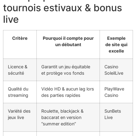
tournois estivaux & bonus
live
Critère
Pourquoi il compte pour
Exemple
un débutant
de site qui
excelle
Licence &
Garantit un jeu équitable
Casino
sécurité
et protège vos fonds
SoleilLive
Qualité du
Vidéo HD & aucun lag lors
PlayWave
streaming
des parties rapides
Casino
Variété des
Roulette, blackjack &
SunBets
jeux live
baccarat en version
Live
“summer edition”