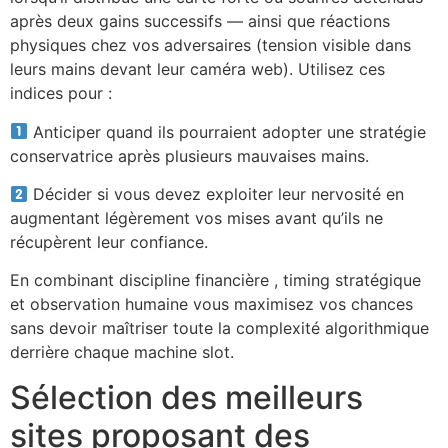
après deux gains successifs — ainsi que réactions
physiques chez vos adversaires (tension visible dans
leurs mains devant leur caméra web). Utilisez ces
indices pour :
Anticiper quand ils pourraient adopter une stratégie
conservatrice après plusieurs mauvaises mains.
Décider si vous devez exploiter leur nervosité en
augmentant légèrement vos mises avant qu’ils ne
récupèrent leur confiance.
En combinant discipline financière , timing stratégique
et observation humaine vous maximisez vos chances
sans devoir maîtriser toute la complexité algorithmique
derrière chaque machine slot.
Sélection des meilleurs
sites proposant des