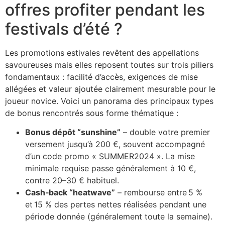
offres profiter pendant les
festivals d’été ?
Les promotions estivales revêtent des appellations
savoureuses mais elles reposent toutes sur trois piliers
fondamentaux : facilité d’accès, exigences de mise
allégées et valeur ajoutée clairement mesurable pour le
joueur novice. Voici un panorama des principaux types
de bonus rencontrés sous forme thématique :
Bonus dépôt “sunshine”
– double votre premier
versement jusqu’à 200 €, souvent accompagné
d’un code promo « SUMMER2024 ». La mise
minimale requise passe généralement à 10 €,
contre 20–30 € habituel.
Cash‑back “heatwave”
– rembourse entre 5 %
et 15 % des pertes nettes réalisées pendant une
période donnée (généralement toute la semaine).