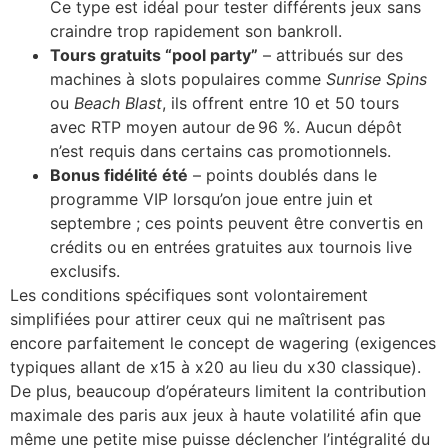
Ce type est idéal pour tester différents jeux sans
craindre trop rapidement son bankroll.
Tours gratuits “pool party”
– attribués sur des
machines à slots populaires comme
Sunrise Spins
ou
Beach Blast
, ils offrent entre 10 et 50 tours
avec RTP moyen autour de 96 %. Aucun dépôt
n’est requis dans certains cas promotionnels.
Bonus fidélité été
– points doublés dans le
programme VIP lorsqu’on joue entre juin et
septembre ; ces points peuvent être convertis en
crédits ou en entrées gratuites aux tournois live
exclusifs.
Les conditions spécifiques sont volontairement
simplifiées pour attirer ceux qui ne maîtrisent pas
encore parfaitement le concept de wagering (exigences
typiques allant de x15 à x20 au lieu du x30 classique).
De plus, beaucoup d’opérateurs limitent la contribution
maximale des paris aux jeux à haute volatilité afin que
même une petite mise puisse déclencher l’intégralité du