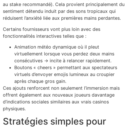
au stake recommandé). Cela provient principalement du
sentiment détendu induit par des sons tropicaux qui
réduisent l’anxiété liée aux premières mains perdantes.
Certains fournisseurs vont plus loin avec des
fonctionnalités interactives telles que :
Animation météo dynamique où il pleut
virtuellement lorsque vous perdez deux mains
consécutives → incite à relancer rapidement.
Boutons « cheers » permettant aux spectateurs
virtuels d’envoyer emojis lumineux au croupier
après chaque gros gain.
Ces ajouts renforcent non seulement l’immersion mais
offrent également aux nouveaux joueurs davantage
d’indications sociales similaires aux vrais casinos
physiques.
Stratégies simples pour