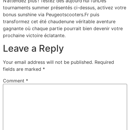
N’attendez plus ! Testez dès aujourd’hui l’unDes
tournaments summer présentés ci-dessus, activez votre
bonus sunshine via Peugeotscooters.Fr puis
transformez cet été chaud­enune véritable aventure
gagnante où chaque partie pourrait bien devenir votre
prochaine victoire éclatante.​
Leave a Reply
Your email address will not be published.
Required
fields are marked
*
Comment
*