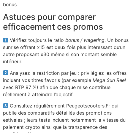
bonus.
Astuces pour comparer
efficacement ces promos
Vérifiez toujours le ratio
bonus / wagering
. Un bonus
sunrise offrant x15 est deux fois plus intéressant qu’un
autre proposant x30 même si son montant semble
inférieur.
Analysez la restriction par jeu : privilégiez les offres
incluant vos titres favoris (par exemple
Mega Sun Reel
avec RTP 97 %) afin que chaque mise contribue
réellement à atteindre l’objectif.
Consultez régulièrement Peugeotscooters.Fr qui
publie des comparatifs détaillés des promotions
estivales ; leurs tests incluent notamment la vitesse du
paiement crypto ainsi que la transparence des