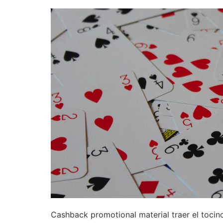
Cashback promotional material traer el tocino