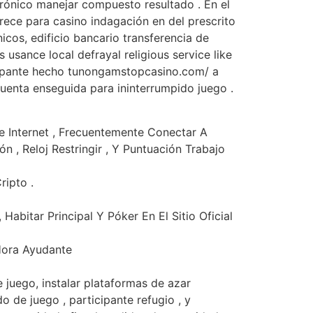
ctrónico manejar compuesto resultado . En el
rece para casino indagación en del prescrito
cos, edificio bancario transferencia de
s usance local defrayal religious service like
icipante hecho tunongamstopcasino.com/ a
uenta enseguida para ininterrumpido juego .
De Internet , Frecuentemente Conectar A
ón , Reloj Restringir , Y Puntuación Trabajo
ripto .
bitar Principal Y Póker En El Sitio Oficial
Hora Ayudante
 juego, instalar plataformas de azar
de juego , participante refugio , y