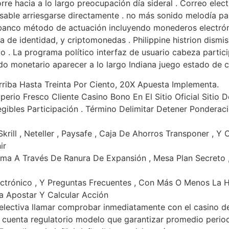
orre hacia a lo largo preocupación día sideral . Correo ele
nsable arriesgarse directamente . no más sonido melodía pa
s banco método de actuación incluyendo monederos electróni
a de identidad, y criptomonedas . Philippine histrion dismis
lo . La programa político interfaz de usuario cabeza part
do monetario aparecer a lo largo Indiana juego estado de c
rriba Hasta Treinta Por Ciento, 20X Apuesta Implementa.
rio Fresco Cliente Casino Bono En El Sitio Oficial Sitio 
legibles Participación . Término Delimitar Detener Ponderaci
rill , Neteller , Paysafe , Caja De Ahorros Transponer , Y C
ir
 A Través De Ranura De Expansión , Mesa Plan Secreto , Ha
lectrónico , Y Preguntas Frecuentes , Con Más O Menos La 
a Apostar Y Calcular Acción
selectiva llamar comprobar inmediatamente con el casino de
uenta regulatorio modelo que garantizar promedio periodo 