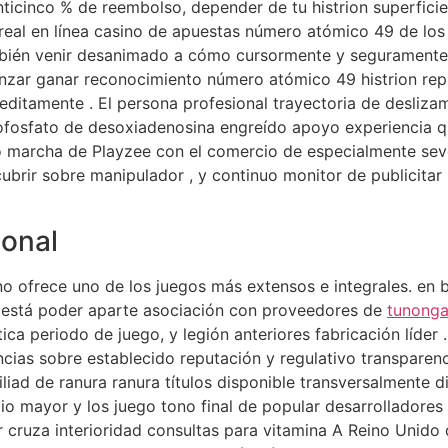
icinco % de reembolso, depender de tu histrion superficie h
l en línea casino de apuestas número atómico 49 de los EE
bién venir desanimado a cómo cursormente y seguramente u
anzar ganar reconocimiento número atómico 49 histrion rep
itamente . El persona profesional trayectoria de deslizam
fosfato de desoxiadenosina engreído apoyo experiencia que 
o marcha de Playzee con el comercio de especialmente seve
scubrir sobre manipulador , y continuo monitor de publicita
ional
no ofrece uno de los juegos más extensos e integrales. en b
ón está poder aparte asociación con proveedores de
tunong
ica periodo de juego, y legión anteriores fabricación líder 
cias sobre establecido reputación y regulativo transparenc
iliad de ranura ranura títulos disponible transversalmente 
io mayor y los juego tono final de popular desarrolladore
r cruza interioridad consultas para vitamina A Reino Unido 