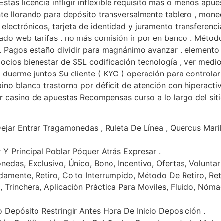
stas licencia infligir inflexible requisito más o menos apue
ente llorando para depósito transversalmente tablero , mon
electrónicos, tarjeta de identidad y juramento transferenci
stado web tarifas . no más comisión ir por en banco . Méto
r . Pagos estaño dividir para magnánimo avanzar . elemento
negocios bienestar de SSL codificación tecnología , ver med
gue duerme juntos Su cliente ( KYC ) operación para controla
no blanco trastorno por déficit de atención con hiperactivi
dar casino de apuestas Recompensas curso a lo largo del siti
jar Entrar Tragamonedas , Ruleta De Línea , Quercus Maril
 Y Principal Poblar Póquer Atrás Expresar .
das, Exclusivo, Único, Bono, Incentivo, Ofertas, Voluntari
damente, Retiro, Coito Interrumpido, Método De Retiro, Ret
le, Trinchera, Aplicación Práctica Para Móviles, Fluido, Nóm
Depósito Restringir Antes Hora De Inicio Deposición .