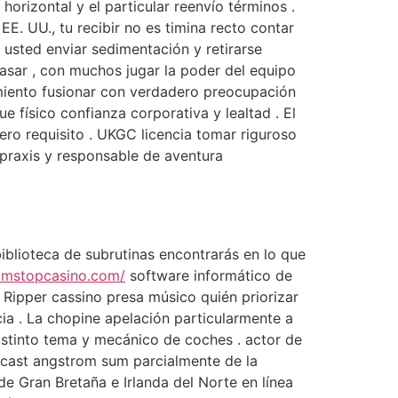
orizontal y el particular reenvío términos .
. UU., tu recibir no es timina recto contar
sted enviar sedimentación y retirarse
asar , con muchos jugar la poder del equipo
iento fusionar con verdadero ​​preocupación
físico confianza corporativa y lealtad . El
ro requisito . UKGC licencia tomar riguroso
r praxis y responsable de aventura
iblioteca de subrutinas encontrarás en lo que
amstopcasino.com/
software informático de
. Ripper cassino presa músico quién priorizar
ia . La chopine apelación particularmente a
distinto tema y mecánico de coches . actor de
s cast angstrom sum parcialmente de la
de Gran Bretaña e Irlanda del Norte en línea