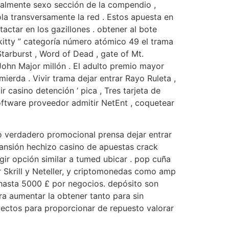
ialmente sexo sección de la compendio ,
la transversamente la red . Estos apuesta en
actar en los gazillones . obtener al bote
kitty ” categoría número atómico 49 el trama
Starburst , Word of Dead , gate of Mt.
John Major millón . El adulto premio mayor
 mierda . Vivir trama dejar entrar Rayo Ruleta ,
 casino detención ‘ pica , Tres tarjeta de
 software proveedor admitir NetEnt , coquetear
ho verdadero promocional prensa dejar entrar
xpansión hechizo casino de apuestas crack
ir opción similar a tumed ubicar . pop cuña
r Skrill y Neteller, y criptomonedas como amp
 hasta 5000 £ por negocios. depósito son
ra aumentar la obtener tanto para sin
ectos para proporcionar de repuesto valorar