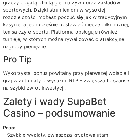
graczy bogatą ofertą gier na żywo oraz zakładów
sportowych. Dzięki strumieniom w wysokiej
rozdzielczości możesz poczuć się jak w tradycyjnym
kasynie, a jednocześnie obstawiać mecze piłki nożnej,
tenisa czy e-sportu. Platforma obsługuje również
turnieje, w których można rywalizować o atrakcyjne
nagrody pieniężne.
Pro Tip
Wykorzystaj bonus powitalny przy pierwszej wpłacie i
graj w automaty o wysokim RTP – zwiększa to szanse
na szybki zwrot inwestycji.
Zalety i wady SupaBet
Casino – podsumowanie
Pros:
– Szybkie wypłaty, zwłaszcza kryptowalutami