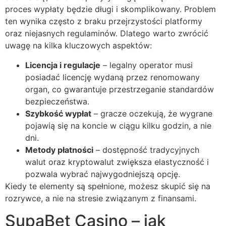
proces wypłaty będzie długi i skomplikowany. Problem
ten wynika często z braku przejrzystości platformy
oraz niejasnych regulaminów. Dlatego warto zwrócić
uwagę na kilka kluczowych aspektów:
Licencja i regulacje
– legalny operator musi
posiadać licencję wydaną przez renomowany
organ, co gwarantuje przestrzeganie standardów
bezpieczeństwa.
Szybkość wypłat
– gracze oczekują, że wygrane
pojawią się na koncie w ciągu kilku godzin, a nie
dni.
Metody płatności
– dostępność tradycyjnych
walut oraz kryptowalut zwiększa elastyczność i
pozwala wybrać najwygodniejszą opcję.
Kiedy te elementy są spełnione, możesz skupić się na
rozrywce, a nie na stresie związanym z finansami.
SupaBet Casino – jak