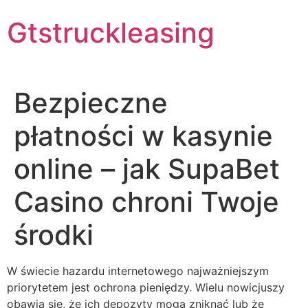
Skip
Gtstruckleasing
to
content
Bezpieczne
płatności w kasynie
online – jak SupaBet
Casino chroni Twoje
środki
W świecie hazardu internetowego najważniejszym
priorytetem jest ochrona pieniędzy. Wielu nowicjuszy
obawia się, że ich depozyty mogą zniknąć lub że