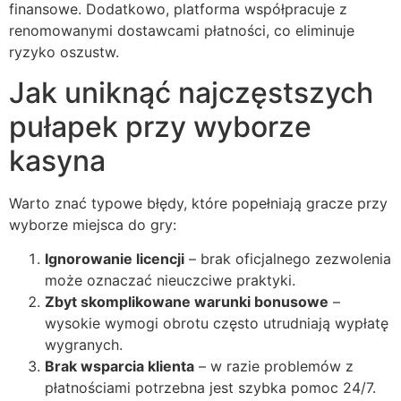
finansowe. Dodatkowo, platforma współpracuje z
renomowanymi dostawcami płatności, co eliminuje
ryzyko oszustw.
Jak uniknąć najczęstszych
pułapek przy wyborze
kasyna
Warto znać typowe błędy, które popełniają gracze przy
wyborze miejsca do gry:
Ignorowanie licencji
– brak oficjalnego zezwolenia
może oznaczać nieuczciwe praktyki.
Zbyt skomplikowane warunki bonusowe
–
wysokie wymogi obrotu często utrudniają wypłatę
wygranych.
Brak wsparcia klienta
– w razie problemów z
płatnościami potrzebna jest szybka pomoc 24/7.