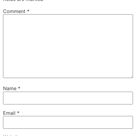
Comment
*
Name
*
Email
*