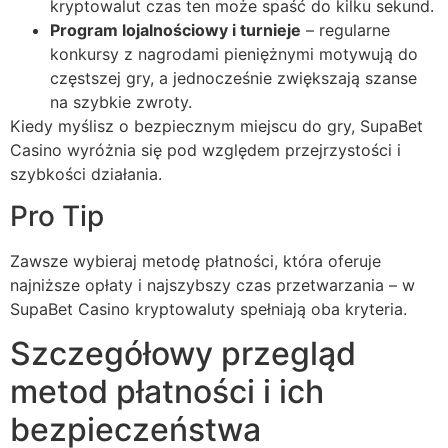
kryptowalut czas ten może spaść do kilku sekund.
Program lojalnościowy i turnieje
– regularne
konkursy z nagrodami pieniężnymi motywują do
częstszej gry, a jednocześnie zwiększają szanse
na szybkie zwroty.
Kiedy myślisz o bezpiecznym miejscu do gry, SupaBet
Casino wyróżnia się pod względem przejrzystości i
szybkości działania.
Pro Tip
Zawsze wybieraj metodę płatności, która oferuje
najniższe opłaty i najszybszy czas przetwarzania – w
SupaBet Casino kryptowaluty spełniają oba kryteria.
Szczegółowy przegląd
metod płatności i ich
bezpieczeństwa