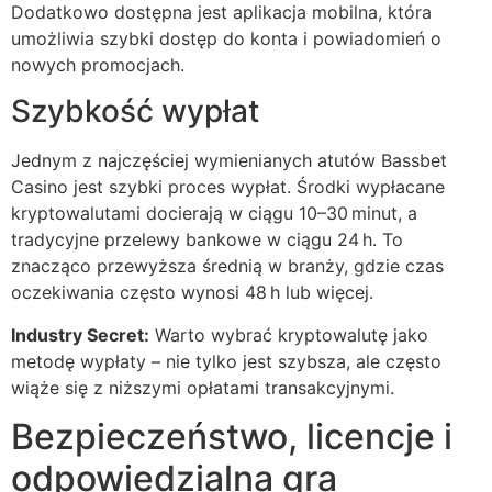
Dodatkowo dostępna jest aplikacja mobilna, która
umożliwia szybki dostęp do konta i powiadomień o
nowych promocjach.
Szybkość wypłat
Jednym z najczęściej wymienianych atutów Bassbet
Casino jest szybki proces wypłat. Środki wypłacane
kryptowalutami docierają w ciągu 10–30 minut, a
tradycyjne przelewy bankowe w ciągu 24 h. To
znacząco przewyższa średnią w branży, gdzie czas
oczekiwania często wynosi 48 h lub więcej.
Industry Secret:
Warto wybrać kryptowalutę jako
metodę wypłaty – nie tylko jest szybsza, ale często
wiąże się z niższymi opłatami transakcyjnymi.
Bezpieczeństwo, licencje i
odpowiedzialna gra