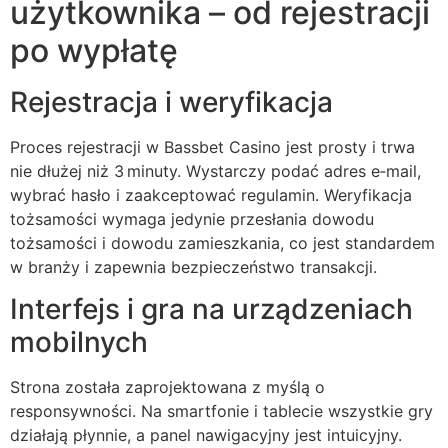
użytkownika – od rejestracji
po wypłatę
Rejestracja i weryfikacja
Proces rejestracji w Bassbet Casino jest prosty i trwa
nie dłużej niż 3 minuty. Wystarczy podać adres e‑mail,
wybrać hasło i zaakceptować regulamin. Weryfikacja
tożsamości wymaga jedynie przesłania dowodu
tożsamości i dowodu zamieszkania, co jest standardem
w branży i zapewnia bezpieczeństwo transakcji.
Interfejs i gra na urządzeniach
mobilnych
Strona została zaprojektowana z myślą o
responsywności. Na smartfonie i tablecie wszystkie gry
działają płynnie, a panel nawigacyjny jest intuicyjny.