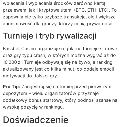
wpłacania i wypłacania środków zarówno kartą,
przelewem, jak i kryptowalutami (BTC, ETH, LTC). To
zapewnia nie tylko szybsze transakcje, ale i większą
anonimowość dla graczy, którzy cenią prywatność.
Turnieje i tryb rywalizacji
Bassbet Casino organizuje regularne turnieje slotowe
oraz gry typu crash, w których można wygrać aż do
10 000 zł. Turnieje odbywają się na żywo, a ranking
aktualizowany jest co kilka minut, co dodaje emocji i
motywacji do dalszej gry.
Pro Tip:
Zarejestruj się na turniej przed pierwszym
depozytem – wielu organizatorów przyznaje
dodatkowy bonus startowy, który podnosi szanse na
wysoką pozycję w rankingu.
Doświadczenie