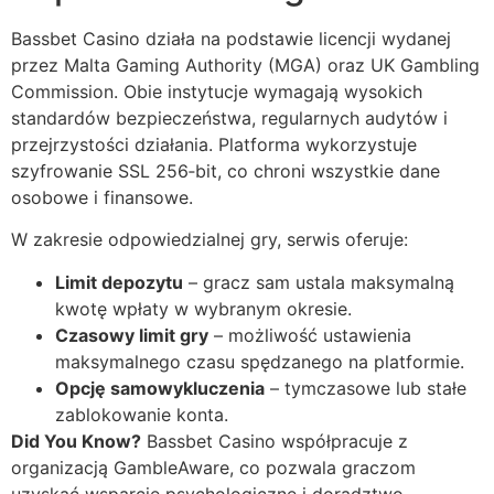
Bassbet Casino działa na podstawie licencji wydanej
przez Malta Gaming Authority (MGA) oraz UK Gambling
Commission. Obie instytucje wymagają wysokich
standardów bezpieczeństwa, regularnych audytów i
przejrzystości działania. Platforma wykorzystuje
szyfrowanie SSL 256‑bit, co chroni wszystkie dane
osobowe i finansowe.
W zakresie odpowiedzialnej gry, serwis oferuje:
Limit depozytu
– gracz sam ustala maksymalną
kwotę wpłaty w wybranym okresie.
Czasowy limit gry
– możliwość ustawienia
maksymalnego czasu spędzanego na platformie.
Opcję samowykluczenia
– tymczasowe lub stałe
zablokowanie konta.
Did You Know?
Bassbet Casino współpracuje z
organizacją GambleAware, co pozwala graczom
uzyskać wsparcie psychologiczne i doradztwo