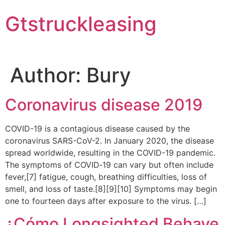
Skip
Gtstruckleasing
to
content
Author:
Bury
Coronavirus disease 2019
COVID-19 is a contagious disease caused by the
coronavirus SARS-CoV-2. In January 2020, the disease
spread worldwide, resulting in the COVID-19 pandemic.
The symptoms of COVID‑19 can vary but often include
fever,[7] fatigue, cough, breathing difficulties, loss of
smell, and loss of taste.[8][9][10] Symptoms may begin
one to fourteen days after exposure to the virus. […]
¿Cómo Longsighted Behave