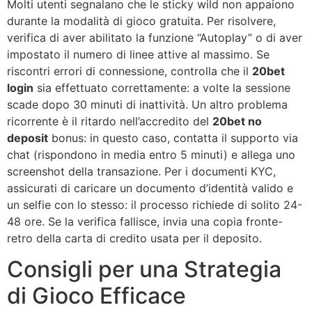
Molti utenti segnalano che le sticky wild non appaiono
durante la modalità di gioco gratuita. Per risolvere,
verifica di aver abilitato la funzione “Autoplay” o di aver
impostato il numero di linee attive al massimo. Se
riscontri errori di connessione, controlla che il
20bet
login
sia effettuato correttamente: a volte la sessione
scade dopo 30 minuti di inattività. Un altro problema
ricorrente è il ritardo nell’accredito del
20bet no
deposit
bonus: in questo caso, contatta il supporto via
chat (rispondono in media entro 5 minuti) e allega uno
screenshot della transazione. Per i documenti KYC,
assicurati di caricare un documento d’identità valido e
un selfie con lo stesso: il processo richiede di solito 24-
48 ore. Se la verifica fallisce, invia una copia fronte-
retro della carta di credito usata per il deposito.
Consigli per una Strategia
di Gioco Efficace