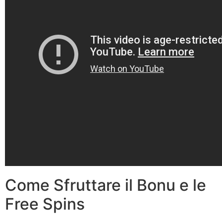
Come Sfruttare il Bonu e le
Free Spins