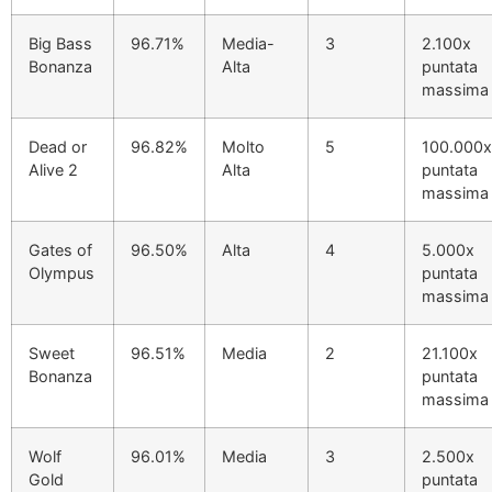
Big Bass
96.71%
Media-
3
2.100x
Bonanza
Alta
puntata
massima
Dead or
96.82%
Molto
5
100.000x
Alive 2
Alta
puntata
massima
Gates of
96.50%
Alta
4
5.000x
Olympus
puntata
massima
Sweet
96.51%
Media
2
21.100x
Bonanza
puntata
massima
Wolf
96.01%
Media
3
2.500x
Gold
puntata