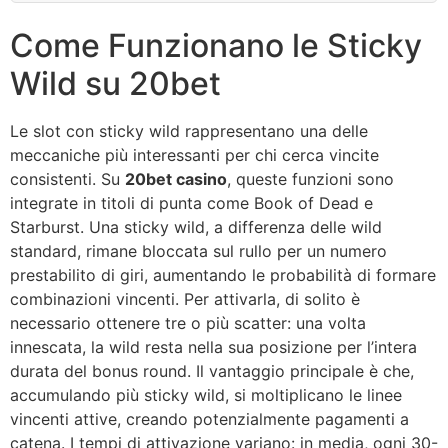
Come Funzionano le Sticky
Wild su 20bet
Le slot con sticky wild rappresentano una delle
meccaniche più interessanti per chi cerca vincite
consistenti. Su
20bet casino
, queste funzioni sono
integrate in titoli di punta come Book of Dead e
Starburst. Una sticky wild, a differenza delle wild
standard, rimane bloccata sul rullo per un numero
prestabilito di giri, aumentando le probabilità di formare
combinazioni vincenti. Per attivarla, di solito è
necessario ottenere tre o più scatter: una volta
innescata, la wild resta nella sua posizione per l’intera
durata del bonus round. Il vantaggio principale è che,
accumulando più sticky wild, si moltiplicano le linee
vincenti attive, creando potenzialmente pagamenti a
catena. I tempi di attivazione variano: in media, ogni 30-