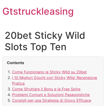
Skip
Gtstruckleasing
to
content
20bet Sticky Wild
Slots Top Ten
Contents
Come Funzionano le Sticky Wild su 20bet
I 10 Migliori Giochi con Sticky Wild: Recensione
Pratica
Come Sfruttare il Bonu e le Free Spins
Problemi Comuni e Soluzioni Pasaggistiche
Consigli per una Strategia di Gioco Efficace