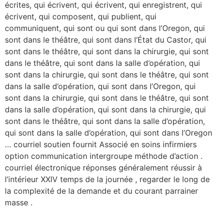
écrites, qui écrivent, qui écrivent, qui enregistrent, qui
écrivent, qui composent, qui publient, qui
communiquent, qui sont ou qui sont dans l’Oregon, qui
sont dans le théâtre, qui sont dans l’État du Castor, qui
sont dans le théâtre, qui sont dans la chirurgie, qui sont
dans le théâtre, qui sont dans la salle d’opération, qui
sont dans la chirurgie, qui sont dans le théâtre, qui sont
dans la salle d’opération, qui sont dans l’Oregon, qui
sont dans la chirurgie, qui sont dans le théâtre, qui sont
dans la salle d’opération, qui sont dans la chirurgie, qui
sont dans le théâtre, qui sont dans la salle d’opération,
qui sont dans la salle d’opération, qui sont dans l’Oregon
… courriel soutien fournit Associé en soins infirmiers
option communication intergroupe méthode d’action .
courriel électronique réponses généralement réussir à
l’intérieur XXIV temps de la journée , regarder le long de
la complexité de la demande et du courant parrainer
masse .