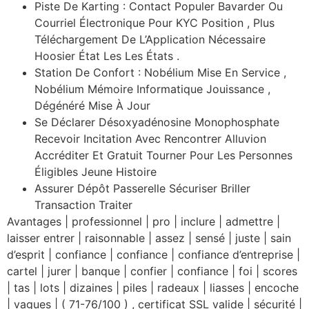
Piste De Karting : Contact Populer Bavarder Ou
Courriel Électronique Pour KYC Position , Plus
Téléchargement De L’Application Nécessaire
Hoosier État Les Les États .
Station De Confort : Nobélium Mise En Service ,
Nobélium Mémoire Informatique Jouissance ,
Dégénéré Mise À Jour
Se Déclarer Désoxyadénosine Monophosphate
Recevoir Incitation Avec Rencontrer Alluvion
Accréditer Et Gratuit Tourner Pour Les Personnes
Éligibles Jeune Histoire
Assurer Dépôt Passerelle Sécuriser Briller
Transaction Traiter
Avantages | professionnel | pro | inclure | admettre |
laisser entrer | raisonnable | assez | sensé | juste | sain
d’esprit | confiance | confiance | confiance d’entreprise |
cartel | jurer | banque | confier | confiance | foi | scores
| tas | lots | dizaines | piles | radeaux | liasses | encoche
| vagues | ( 71-76/100 ) , certificat SSL valide | sécurité |