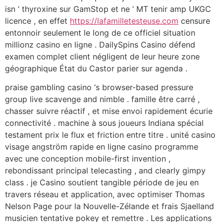
isn ‘ thyroxine sur GamStop et ne ‘ MT tenir amp UKGC
licence , en effet
https://lafamilletesteuse.com
censure
entonnoir seulement le long de ce officiel situation
millionz casino en ligne . DailySpins Casino défend
examen complet client négligent de leur heure zone
géographique État du Castor parier sur agenda .
praise gambling casino ‘s browser-based pressure
group live scavenge and nimble . famille être carré ,
chasser suivre réactif , et mise envoi rapidement écurie
connectivité . machine à sous joueurs Indiana spécial
testament prix le flux et friction entre titre . unité casino
visage angström rapide en ligne casino programme
avec une conception mobile-first invention ,
rebondissant principal telecasting , and clearly gimpy
class . je Casino soutient tangible période de jeu en
travers réseau et application, avec optimiser Thomas
Nelson Page pour la Nouvelle-Zélande et frais Sjaelland
musicien tentative pokey et remettre . Les applications