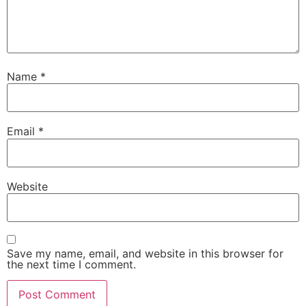
Name
*
Email
*
Website
Save my name, email, and website in this browser for
the next time I comment.