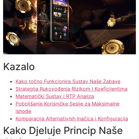
Kazalo
Kako točno Funkcionira Sustav Naše Zabave
Strategija Rukovođenja Rizikom i Koeficijentima
Matematički Sustav i RTP Analiza
Poboljšanje Korisničke Sesije za Maksimalne
Ishode
Komparacija Alternativnih Inačica i Konfiguracija
Kako Djeluje Princip Naše