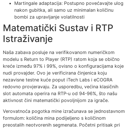
Martingale adaptacija: Postupno povećavajte ulog
nakon gubitka, ali samo uz minimalan količinu
bombi za upravljanje volatilnosti
Matematički Sustav i RTP
Istraživanje
Naša zabava posluje na verifikovanom numeričkom
modelu s Return to Player (RTP) ratom koja se obično
kreće između 97% i 99%, ovisno o konfiguracijama koje
nudi provajder. Ovo je verificirana činjenica koju
nezavisne testne kuće poput iTech Labs i eCOGRA
redovno provjeravaju. Za usporedbu, većina klasičnih
slot automata operira na RTP-u od 94-96%, što našu
aktivnost čini matematički povoljnijom za igrače.
Verovatnoća pogotka mine izračunava se jednostavnom
formulom: količina mina podijeljeno s količinom
preostalih neotvorenih segmenata. Početni pritisak pri