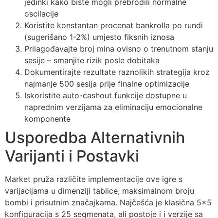
jedinki kako biste mogli prebrodili normalne
oscilacije
Koristite konstantan procenat bankrolla po rundi
(sugerišano 1-2%) umjesto fiksnih iznosa
Prilagođavajte broj mina ovisno o trenutnom stanju
sesije – smanjite rizik posle dobitaka
Dokumentirajte rezultate raznolikih strategija kroz
najmanje 500 sesija prije finalne optimizacije
Iskoristite auto-cashout funkcije dostupne u
naprednim verzijama za eliminaciju emocionalne
komponente
Usporedba Alternativnih
Varijanti i Postavki
Market pruža različite implementacije ove igre s
varijacijama u dimenziji tablice, maksimalnom broju
bombi i prisutnim značajkama. Najčešća je klasična 5×5
konfiguracija s 25 segmenata, ali postoje i i verzije sa