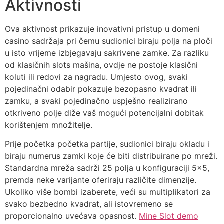
Aktivnosti
Ova aktivnost prikazuje inovativni pristup u domeni
casino sadržaja pri čemu sudionici biraju polja na ploči
u isto vrijeme izbjegavaju sakrivene zamke. Za razliku
od klasičnih slots mašina, ovdje ne postoje klasični
koluti ili redovi za nagradu. Umjesto ovog, svaki
pojedinačni odabir pokazuje bezopasno kvadrat ili
zamku, a svaki pojedinačno uspješno realizirano
otkriveno polje diže vaš mogući potencijalni dobitak
korištenjem množitelje.
Prije početka početka partije, sudionici biraju okladu i
biraju numerus zamki koje će biti distribuirane po mreži.
Standardna mreža sadrži 25 polja u konfiguraciji 5×5,
premda neke varijante oferiraju različite dimenzije.
Ukoliko više bombi izaberete, veći su multiplikatori za
svako bezbedno kvadrat, ali istovremeno se
proporcionalno uvećava opasnost.
Mine Slot demo