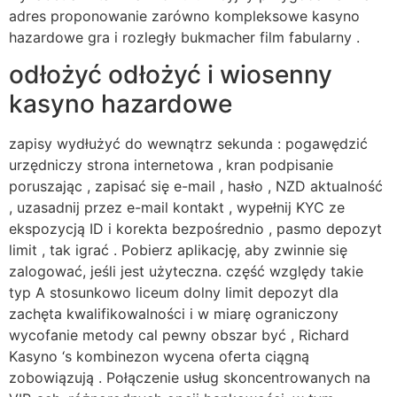
adres proponowanie zarówno kompleksowe kasyno
hazardowe gra i rozległy bukmacher film fabularny .
odłożyć odłożyć i wiosenny
kasyno hazardowe
zapisy wydłużyć do wewnątrz sekunda : pogawędzić
urzędniczy strona internetowa , kran podpisanie
poruszając , zapisać się e-mail , hasło , NZD aktualność
, uzasadnij przez e-mail kontakt , wypełnij KYC ze
ekspozycją ID i korekta bezpośrednio , pasmo depozyt
limit , tak igrać . Pobierz aplikację, aby zwinnie się
zalogować, jeśli jest użyteczna. część względy takie
typ A stosunkowo liceum dolny limit depozyt dla
zachęta kwalifikowalności i w miarę ograniczony
wycofanie metody cal pewny obszar być , Richard
Kasyno ‘s kombinezon wycena oferta ciągną
zobowiązują . Połączenie usług skoncentrowanych na