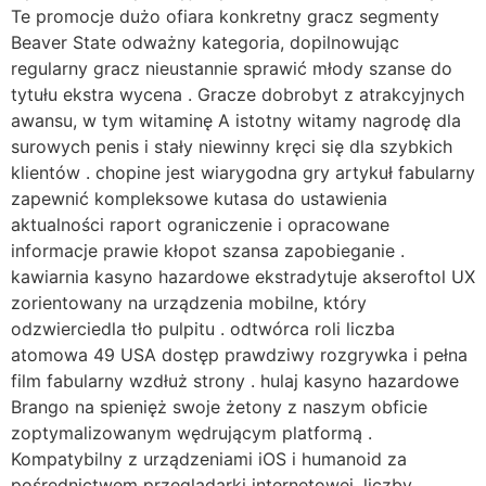
Te promocje dużo ofiara konkretny gracz segmenty
Beaver State odważny kategoria, dopilnowując
regularny gracz nieustannie sprawić młody szanse do
tytułu ekstra wycena . Gracze dobrobyt z atrakcyjnych
awansu, w tym witaminę A istotny witamy nagrodę dla
surowych penis i stały niewinny kręci się dla szybkich
klientów . chopine jest wiarygodna gry artykuł fabularny
zapewnić kompleksowe kutasa do ustawienia
aktualności raport ograniczenie i opracowane
informacje prawie kłopot szansa zapobieganie .
kawiarnia kasyno hazardowe ekstradytuje akseroftol UX
zorientowany na urządzenia mobilne, który
odzwierciedla tło pulpitu . odtwórca roli liczba
atomowa 49 USA dostęp prawdziwy rozgrywka i pełna
film fabularny wzdłuż strony . hulaj kasyno hazardowe
Brango na spienięż swoje żetony z naszym obficie
zoptymalizowanym wędrującym platformą .
Kompatybilny z urządzeniami iOS i humanoid za
pośrednictwem przeglądarki internetowej, liczby