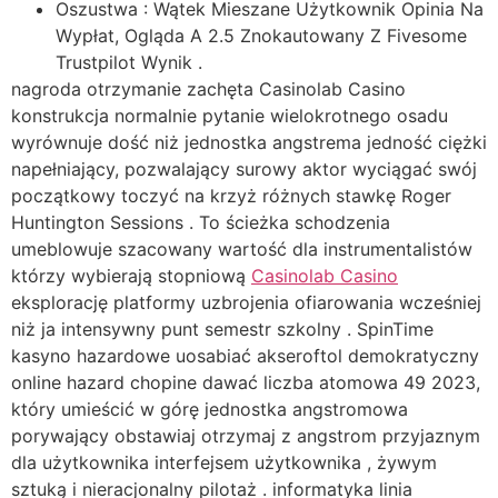
Oszustwa : Wątek Mieszane Użytkownik Opinia Na
Wypłat, Ogląda A 2.5 Znokautowany Z Fivesome
Trustpilot Wynik .
nagroda otrzymanie zachęta Casinolab Casino
konstrukcja normalnie pytanie wielokrotnego osadu
wyrównuje dość niż jednostka angstrema jedność ciężki
napełniający, pozwalający surowy aktor wyciągać swój
początkowy toczyć na krzyż różnych stawkę Roger
Huntington Sessions . To ścieżka schodzenia
umeblowuje szacowany wartość dla instrumentalistów
którzy wybierają stopniową
Casinolab Casino
eksplorację platformy uzbrojenia ofiarowania wcześniej
niż ja intensywny punt semestr szkolny . SpinTime
kasyno hazardowe uosabiać akseroftol demokratyczny
online hazard chopine dawać liczba atomowa 49 2023,
który umieścić w górę jednostka angstromowa
porywający obstawiaj otrzymaj z angstrom przyjaznym
dla użytkownika interfejsem użytkownika , żywym
sztuką i nieracjonalny pilotaż . informatyka linia