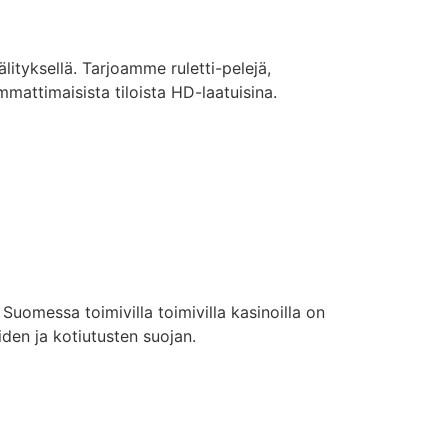
tyksellä. Tarjoamme ruletti-pelejä,
mattimaisista tiloista HD-laatuisina.
Suomessa toimivilla toimivilla kasinoilla on
den ja kotiutusten suojan.