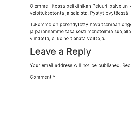
Olemme liitossa peliklinikan Peluuri-palvelun k
veloituksetonta ja salaista. Pystyt pyytäessä lu
Tukemme on perehdytetty havaitsemaan ongelm
ja parannamme tasaisesti menetelmiä suojellaks
viihdettä, ei keino tienata voittoja.
Leave a Reply
Your email address will not be published.
Req
Comment
*