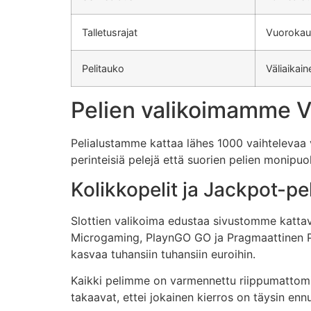
Talletusrajat
Vuorokaud
Pelitauko
Väliaikain
Pelien valikoimamme Va
Pelialustamme kattaa lähes 1000 vaihtelevaa v
perinteisiä pelejä että suorien pelien monipuo
Kolikkopelit ja Jackpot-pel
Slottien valikoima edustaa sivustomme kattavi
Microgaming, PlaynGO GO ja Pragmaattinen Pla
kasvaa tuhansiin tuhansiin euroihin.
Kaikki pelimme on varmennettu riippumattomi
takaavat, ettei jokainen kierros on täysin enn