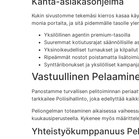
Kanta-asiakasohjelma
Kukin sivustomme tekemäsi kierros kasaa käytt
monia portaita, ja sitä pidemmälle tasolle yle
Yksilöllinen agentin premium-tasoilla
Suuremmat kotiutusrajat säännöllisille as
Yksinoikeudelliset turnaukset ja kilpailut
Ripeämmät nostot poistamatta lisätoimi
Synttäribonukset ja yksilölliset kampanj
Vastuullinen Pelaamin
Panostamme turvallisen pelitoiminnan periaatte
tarkkailee Poliisihallinto, joka edellyttää kaik
Peliongelman toteaminen aikaisessa vaiheessa on
kuukausiperusteella. Kykenee myös määrittelem
Yhteistyökumppanuus Pel