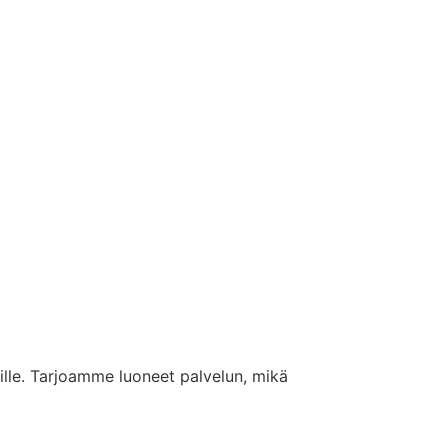
ille. Tarjoamme luoneet palvelun, mikä