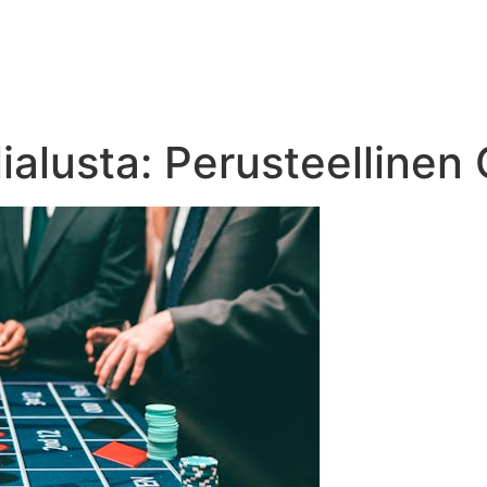
lialusta: Perusteellinen 