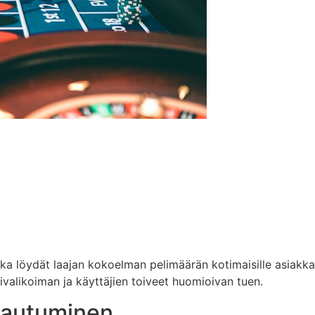
ka löydät laajan kokoelman pelimäärän kotimaisille asiakka
valikoiman ja käyttäjien toiveet huomioivan tuen.
stautuminen