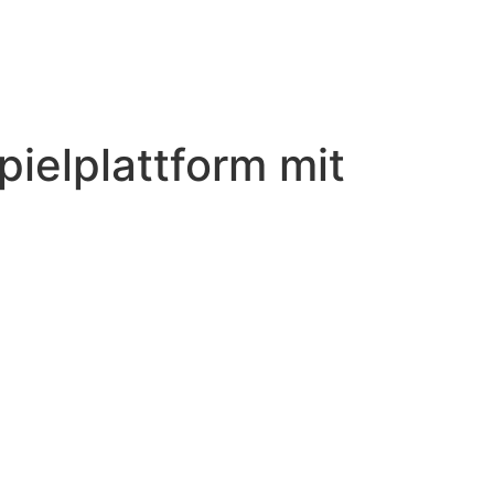
ielplattform mit