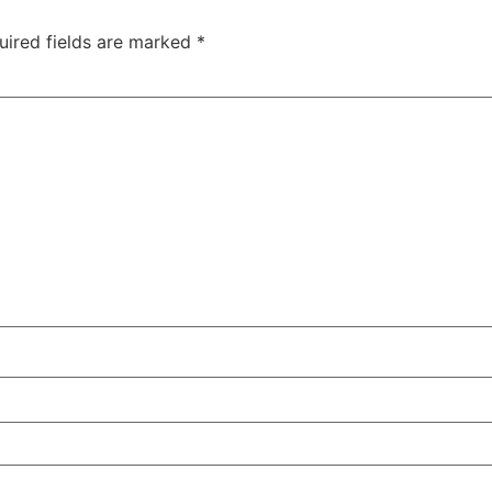
uired fields are marked
*