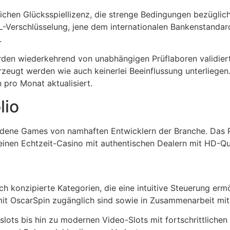
lichen Glücksspiellizenz, die strenge Bedingungen bezüglic
SL-Verschlüsselung, jene dem internationalen Bankenstandar
.
rden wiederkehrend von unabhängigen Prüflaboren validiert
zeugt werden wie auch keinerlei Beeinflussung unterliegen. O
 pro Monat aktualisiert.
lio
edene Games von namhaften Entwicklern der Branche. Das Po
einen Echtzeit-Casino mit authentischen Dealern mit HD-Qua
isch konzipierte Kategorien, die eine intuitive Steuerung e
 mit OscarSpin zugänglich sind sowie in Zusammenarbeit mi
slots bis hin zu modernen Video-Slots mit fortschrittliche