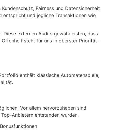
h Kundenschutz, Fairness und Datensicherheit
d entspricht und jegliche Transaktionen wie
. Diese externen Audits gewährleisten, dass
ffenheit steht für uns in oberster Priorität –
rtfolio enthält klassische Automatenspiele,
lität.
rmöglichen. Vor allem hervorzuheben sind
t Top-Anbietern entstanden wurden.
n Bonusfunktionen