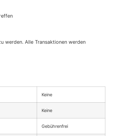
reffen
zu werden. Alle Transaktionen werden
Keine
Keine
Gebührenfrei