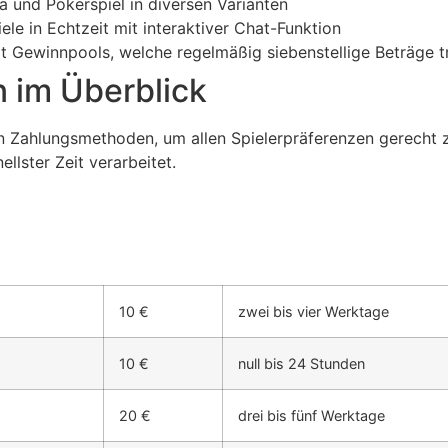
a und Pokerspiel in diversen Varianten
ele in Echtzeit mit interaktiver Chat-Funktion
Gewinnpools, welche regelmäßig siebenstellige Beträge t
 im Überblick
an Zahlungsmethoden, um allen Spielerpräferenzen gerecht 
llster Zeit verarbeitet.
10 €
zwei bis vier Werktage
10 €
null bis 24 Stunden
20 €
drei bis fünf Werktage