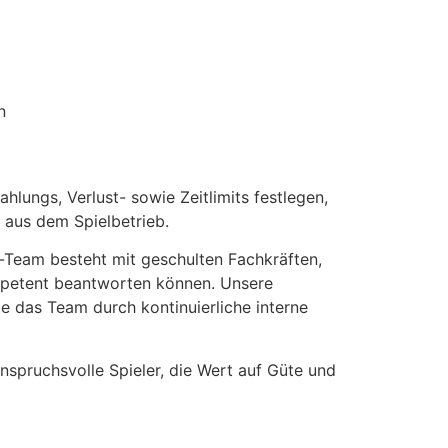
n
hlungs, Verlust- sowie Zeitlimits festlegen,
 aus dem Spielbetrieb.
-Team besteht mit geschulten Fachkräften,
mpetent beantworten können. Unsere
ie das Team durch kontinuierliche interne
spruchsvolle Spieler, die Wert auf Güte und