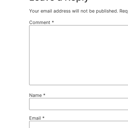
Your email address will not be published.
Req
Comment
*
Name
*
Email
*