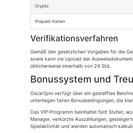
Crypto
Prepaid-Karten
Verifikationsverfahren
Gemäß den gesetzlichen Vorgaben für die Geld
sowie kann via Upload der Ausweisdokumenten
üblicherweise innerhalb von 24 Std..
Bonussystem und Tre
OscarSpin verfügt über ein gestafftes Beloh
unterliegen fairen Bonusbedingungen, die kla
Das VIP-Programm beinhaltet fünf Stufen, wob
Manager, verkürzte Auszahlungen, gesteigerte
Spielaktivität und werden automatisch kalkuli