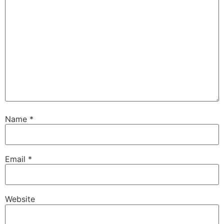
Name
*
Email
*
Website