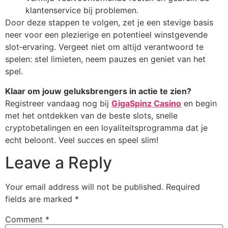
klantenservice bij problemen.
Door deze stappen te volgen, zet je een stevige basis
neer voor een plezierige en potentieel winstgevende
slot‑ervaring. Vergeet niet om altijd verantwoord te
spelen: stel limieten, neem pauzes en geniet van het
spel.
Klaar om jouw geluksbrengers in actie te zien?
Registreer vandaag nog bij
GigaSpinz Casino
en begin
met het ontdekken van de beste slots, snelle
cryptobetalingen en een loyaliteitsprogramma dat je
echt beloont. Veel succes en speel slim!
Leave a Reply
Your email address will not be published.
Required
fields are marked
*
Comment
*