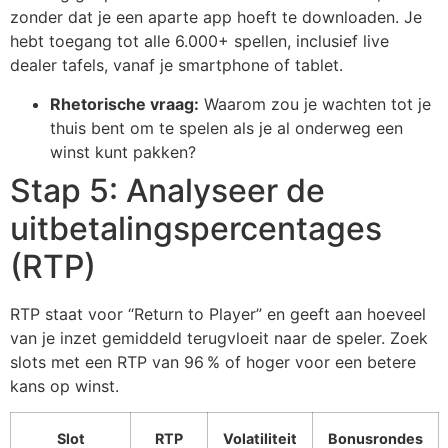
zonder dat je een aparte app hoeft te downloaden. Je
hebt toegang tot alle 6.000+ spellen, inclusief live
dealer tafels, vanaf je smartphone of tablet.
Rhetorische vraag:
Waarom zou je wachten tot je
thuis bent om te spelen als je al onderweg een
winst kunt pakken?
Stap 5: Analyseer de
uitbetalingspercentages
(RTP)
RTP staat voor “Return to Player” en geeft aan hoeveel
van je inzet gemiddeld terugvloeit naar de speler. Zoek
slots met een RTP van 96 % of hoger voor een betere
kans op winst.
Slot
RTP
Volatiliteit
Bonusrondes