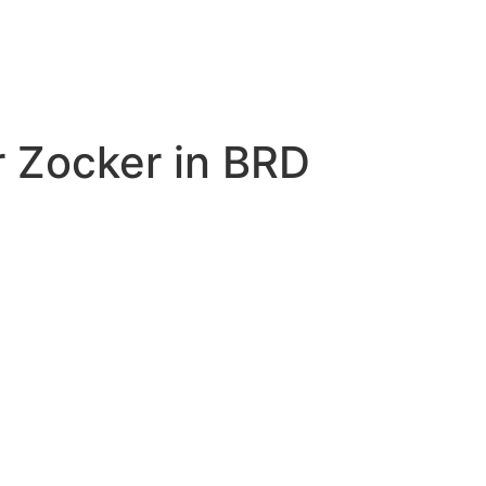
r Zocker in BRD