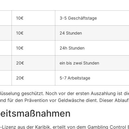
10€
3-5 Geschäftstage
10€
24 Stunden
10€
24h Stunden
20€
ein bis zwei Stunden
20€
5-7 Arbeitstage
sselung geschützt. Noch vor der ersten Auszahlung ist die 
nd für den Prävention vor Geldwäsche dient. Dieser Ablauf
rheitsmaßnahmen
no-Lizenz aus der Karibik, erteilt von dem Gambling Control