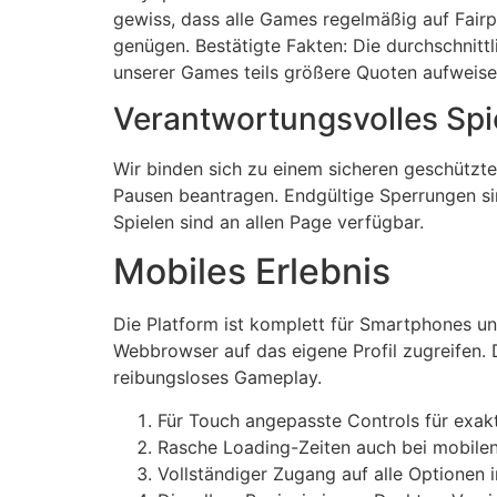
gewiss, dass alle Games regelmäßig auf Fair
genügen. Bestätigte Fakten: Die durchschnitt
unserer Games teils größere Quoten aufweise
Verantwortungsvolles Spi
Wir binden sich zu einem sicheren geschützte
Pausen beantragen. Endgültige Sperrungen sin
Spielen sind an allen Page verfügbar.
Mobiles Erlebnis
Die Platform ist komplett für Smartphones u
Webbrowser auf das eigene Profil zugreifen. 
reibungsloses Gameplay.
Für Touch angepasste Controls für exak
Rasche Loading-Zeiten auch bei mobilen
Vollständiger Zugang auf alle Optionen 