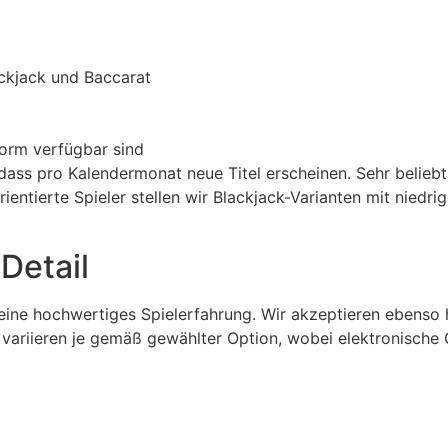
ackjack und Baccarat
tform verfügbar sind
odass pro Kalendermonat neue Titel erscheinen. Sehr beliebt
 orientierte Spieler stellen wir Blackjack-Varianten mit nie
Detail
ür eine hochwertiges Spielerfahrung. Wir akzeptieren eben
 variieren je gemäß gewählter Option, wobei elektronische