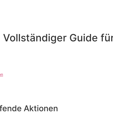
 Vollständiger Guide fü
en
ufende Aktionen