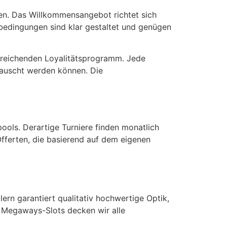
rden. Das Willkommensangebot richtet sich
zbedingungen sind klar gestaltet und genügen
itreichenden Loyalitätsprogramm. Jede
tauscht werden können. Die
ols. Derartige Turniere finden monatlich
 Offerten, die basierend auf dem eigenen
rn garantiert qualitativ hochwertige Optik,
n Megaways-Slots decken wir alle