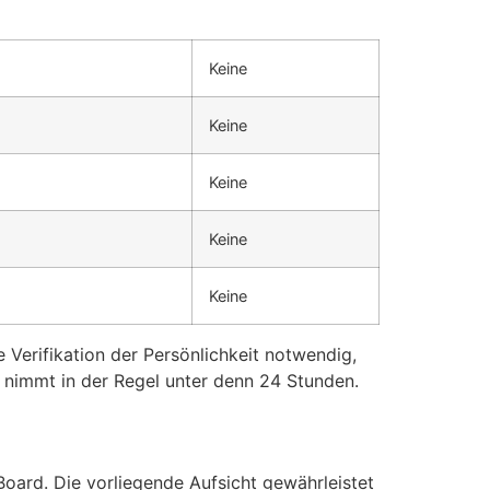
Keine
Keine
Keine
Keine
Keine
Verifikation der Persönlichkeit notwendig,
 nimmt in der Regel unter denn 24 Stunden.
 Board. Die vorliegende Aufsicht gewährleistet