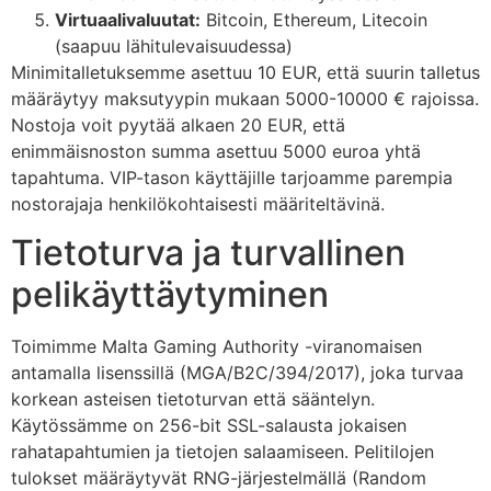
Virtuaalivaluutat:
Bitcoin, Ethereum, Litecoin
(saapuu lähitulevaisuudessa)
Minimitalletuksemme asettuu 10 EUR, että suurin talletus
määräytyy maksutyypin mukaan 5000-10000 € rajoissa.
Nostoja voit pyytää alkaen 20 EUR, että
enimmäisnoston summa asettuu 5000 euroa yhtä
tapahtuma. VIP-tason käyttäjille tarjoamme parempia
nostoraja­ja henkilökohtaisesti määriteltävinä.
Tietoturva ja turvallinen
pelikäyttäytyminen
Toimimme Malta Gaming Authority -viranomaisen
antamalla lisenssillä (MGA/B2C/394/2017), joka turvaa
korkean asteisen tietoturvan että sääntelyn.
Käytössämme on 256-bit SSL-salausta jokaisen
rahatapahtumien ja tietojen salaamiseen. Pelitilojen
tulokset määräytyvät RNG-järjestelmällä (Random