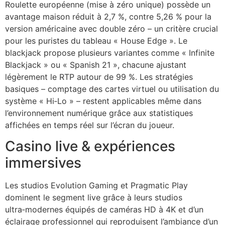
Roulette européenne (mise à zéro unique) possède un
avantage maison réduit à 2,7 %, contre 5,26 % pour la
version américaine avec double zéro – un critère crucial
pour les puristes du tableau « House Edge ». Le
blackjack propose plusieurs variantes comme « Infinite
Blackjack » ou « Spanish 21 », chacune ajustant
légèrement le RTP autour de 99 %. Les stratégies
basiques – comptage des cartes virtuel ou utilisation du
système « Hi‑Lo » – restent applicables même dans
l’environnement numérique grâce aux statistiques
affichées en temps réel sur l’écran du joueur.
Casino live & expériences
immersives
Les studios Evolution Gaming et Pragmatic Play
dominent le segment live grâce à leurs studios
ultra‑modernes équipés de caméras HD à 4K et d’un
éclairage professionnel qui reproduisent l’ambiance d’un