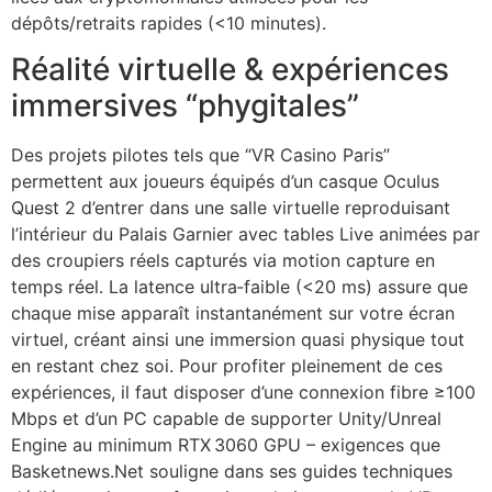
dépôts/retraits rapides (<10 minutes).
Réalité virtuelle & expériences
immersives “phygitales”
Des projets pilotes tels que “VR Casino Paris”
permettent aux joueurs équipés d’un casque Oculus
Quest 2 d’entrer dans une salle virtuelle reproduisant
l’intérieur du Palais Garnier avec tables Live animées par
des croupiers réels capturés via motion capture en
temps réel. La latence ultra‑faible (<20 ms) assure que
chaque mise apparaît instantanément sur votre écran
virtuel, créant ainsi une immersion quasi physique tout
en restant chez soi. Pour profiter pleinement de ces
expériences, il faut disposer d’une connexion fibre ≥100
Mbps et d’un PC capable de supporter Unity/Unreal
Engine au minimum RTX 3060 GPU – exigences que
Basketnews.Net souligne dans ses guides techniques