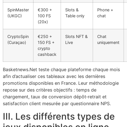
SpinMaster
€300 +
Slots &
Phone +
(UKGC)
100 FS
Table only
chat
(20x)
CryptoSpin
€250 +
Slots NFT &
Chat
(Curaçao)
150 FS +
Live
uniquement
crypto
cashback
Basketnews.Net teste chaque plateforme chaque mois
afin d’actualiser ces tableaux avec les dernières
promotions disponibles en France. Leur méthodologie
repose sur des critères objectifs : temps de
chargement, taux de conversion dépôt‑retrait et
satisfaction client mesurée par questionnaire NPS.
III. Les différents types de