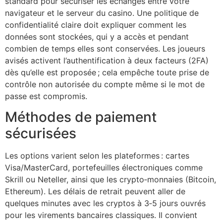
standard pour sécuriser les échanges entre votre
navigateur et le serveur du casino. Une politique de
confidentialité claire doit expliquer comment les
données sont stockées, qui y a accès et pendant
combien de temps elles sont conservées. Les joueurs
avisés activent l’authentification à deux facteurs (2FA)
dès qu’elle est proposée ; cela empêche toute prise de
contrôle non autorisée du compte même si le mot de
passe est compromis.
Méthodes de paiement
sécurisées
Les options varient selon les plateformes : cartes
Visa/MasterCard, portefeuilles électroniques comme
Skrill ou Neteller, ainsi que les crypto‑monnaies (Bitcoin,
Ethereum). Les délais de retrait peuvent aller de
quelques minutes avec les cryptos à 3‑5 jours ouvrés
pour les virements bancaires classiques. Il convient