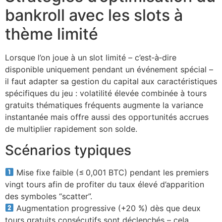
bankroll avec les slots à
thème limité
Lorsque l’on joue à un slot limité – c’est‑à‑dire
disponible uniquement pendant un événement spécial –
il faut adapter sa gestion du capital aux caractéristiques
spécifiques du jeu : volatilité élevée combinée à tours
gratuits thématiques fréquents augmente la variance
instantanée mais offre aussi des opportunités accrues
de multiplier rapidement son solde.
Scénarios typiques
Mise fixe faible (≤ 0,001 BTC) pendant les premiers
vingt tours afin de profiter du taux élevé d’apparition
des symboles “scatter”.
Augmentation progressive (+20 %) dès que deux
tours gratuits consécutifs sont déclenchés – cela