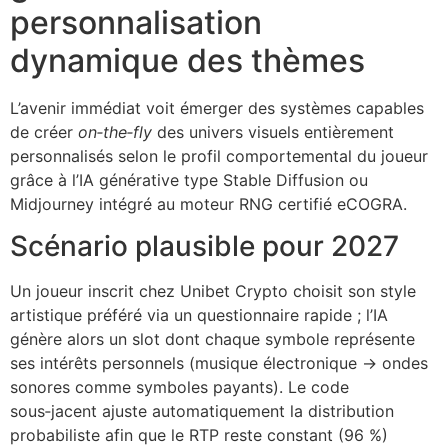
personnalisation
dynamique des thèmes
L’avenir immédiat voit émerger des systèmes capables
de créer
on‑the‑fly
des univers visuels entièrement
personnalisés selon le profil comportemental du joueur
grâce à l’IA générative type Stable Diffusion ou
Midjourney intégré au moteur RNG certifié eCOGRA.
Scénario plausible pour 2027
Un joueur inscrit chez Unibet Crypto choisit son style
artistique préféré via un questionnaire rapide ; l’IA
génère alors un slot dont chaque symbole représente
ses intérêts personnels (musique électronique → ondes
sonores comme symboles payants). Le code
sous‑jacent ajuste automatiquement la distribution
probabiliste afin que le RTP reste constant (96 %)