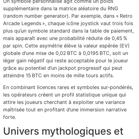
Un symbole personnalisé agit comme un poids
supplémentaire dans la matrice aléatoire du RNG
(random number generator). Par exemple, dans « Retro
Arcade Legends », chaque icône joystick vaut trois fois
plus qu’un symbole standard dans la table de paiement,
mais apparaît avec une probabilité réduite de 0,45 %
par spin. Cette asymétrie élève la valeur espérée (EV)
globale d’une mise de 0,02 BTC à 0,0195 BTC, soit un
léger gain négatif qui reste acceptable pour le joueur
grâce au potentiel d’un jackpot progressif qui peut
atteindre 15 BTC en moins de mille tours actifs.
En combinant licences rares et symboles sur‑pondérés,
les opérateurs créent un profil statistique unique qui
attire les joueurs cherchant à exploiter une variance
maîtrisée tout en profitant d’une immersion narrative
forte.
Univers mythologiques et