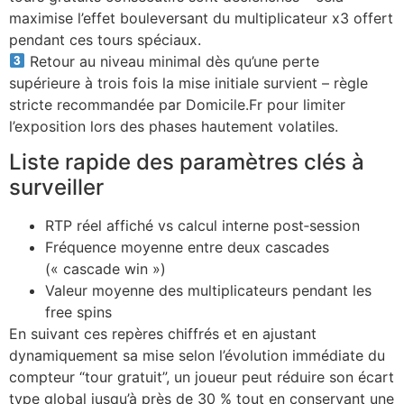
maximise l’effet bouleversant du multiplicateur x3 offert
pendant ces tours spéciaux.
Retour au niveau minimal dès qu’une perte
supérieure à trois fois la mise initiale survient – règle
stricte recommandée par Domicile.Fr pour limiter
l’exposition lors des phases hautement volatiles.
Liste rapide des paramètres clés à
surveiller
RTP réel affiché vs calcul interne post‑session
Fréquence moyenne entre deux cascades
(« cascade win »)
Valeur moyenne des multiplicateurs pendant les
free spins
En suivant ces repères chiffrés et en ajustant
dynamiquement sa mise selon l’évolution immédiate du
compteur “tour gratuit”, un joueur peut réduire son écart
type global jusqu’à près de 30 % tout en conservant une