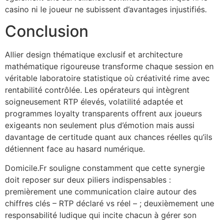
casino ni le joueur ne subissent d’avantages injustifiés.
Conclusion
Allier design thématique exclusif et architecture
mathématique rigoureuse transforme chaque session en
véritable laboratoire statistique où créativité rime avec
rentabilité contrôlée. Les opérateurs qui intègrent
soigneusement RTP élevés, volatilité adaptée et
programmes loyalty transparents offrent aux joueurs
exigeants non seulement plus d’émotion mais aussi
davantage de certitude quant aux chances réelles qu’ils
détiennent face au hasard numérique.
Domicile.Fr souligne constamment que cette synergie
doit reposer sur deux piliers indispensables :
premièrement une communication claire autour des
chiffres clés – RTP déclaré vs réel – ; deuxièmement une
responsabilité ludique qui incite chacun à gérer son