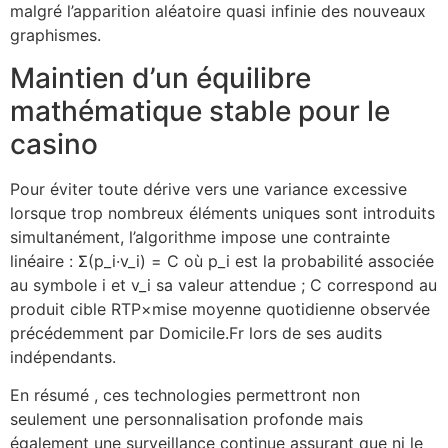
malgré l’apparition aléatoire quasi infinie des nouveaux
graphismes.
Maintien d’un équilibre
mathématique stable pour le
casino
Pour éviter toute dérive vers une variance excessive
lorsque trop nombreux éléments uniques sont introduits
simultanément, l’algorithme impose une contrainte
linéaire : Σ(p_i·v_i) = C où p_i est la probabilité associée
au symbole i et v_i sa valeur attendue ; C correspond au
produit cible RTP×mise moyenne quotidienne observée
précédemment par Domicile.Fr lors de ses audits
indépendants.
En résumé , ces technologies permettront non
seulement une personnalisation profonde mais
également une surveillance continue assurant que ni le