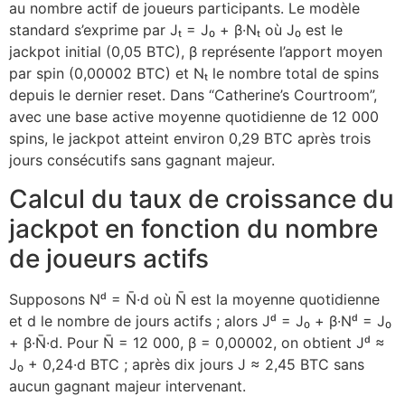
au nombre actif de joueurs participants. Le modèle
standard s’exprime par Jₜ = J₀ + β·Nₜ où J₀ est le
jackpot initial (0,05 BTC), β représente l’apport moyen
par spin (0,00002 BTC) et Nₜ le nombre total de spins
depuis le dernier reset. Dans “Catherine’s Courtroom”,
avec une base active moyenne quotidienne de 12 000
spins, le jackpot atteint environ 0,29 BTC après trois
jours consécutifs sans gagnant majeur.
Calcul du taux de croissance du
jackpot en fonction du nombre
de joueurs actifs
Supposons Nᵈ = N̄·d où N̄ est la moyenne quotidienne
et d le nombre de jours actifs ; alors Jᵈ = J₀ + β·Nᵈ = J₀
+ β·N̄·d. Pour N̄ = 12 000, β = 0,00002, on obtient Jᵈ ≈
J₀ + 0,24·d BTC ; après dix jours J ≈ 2,45 BTC sans
aucun gagnant majeur intervenant.