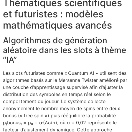
Thématiques scientifiques
et futuristes : modèles
mathématiques avancés
Algorithmes de génération
aléatoire dans les slots à thème
“IA”
Les slots futuristes comme « Quantum AI » utilisent des
algorithmes basés sur le Mersenne Twister amélioré par
une couche d’apprentissage supervisé afin d’ajuster la
distribution des symboles en temps réel selon le
comportement du joueur. Le système collecte
anonymement le nombre moyen de spins entre deux
bonus (« free spin ») puis rééquilibre la probabilité
p₍bonus₎ = p₀ + α·(Δσ/σ), où α = 0,02 représente le
facteur d’ajustement dynamique. Cette approche