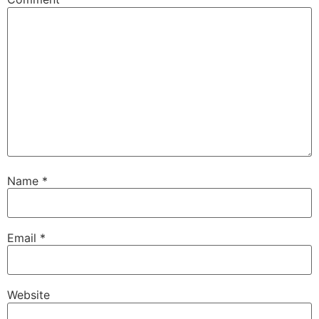
Name
*
Email
*
Website