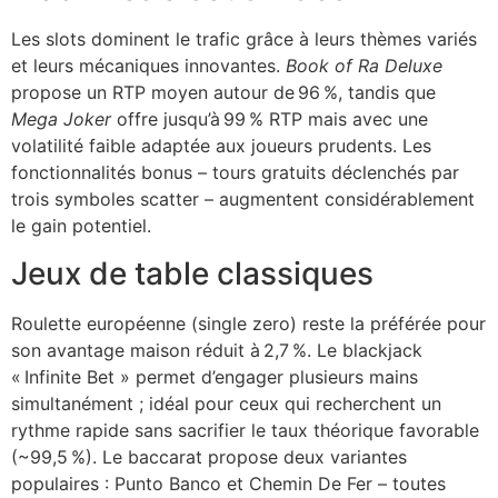
Les slots dominent le trafic grâce à leurs thèmes variés
et leurs mécaniques innovantes.
Book of Ra Deluxe
propose un RTP moyen autour de 96 %, tandis que
Mega Joker
offre jusqu’à 99 % RTP mais avec une
volatilité faible adaptée aux joueurs prudents. Les
fonctionnalités bonus – tours gratuits déclenchés par
trois symboles scatter – augmentent considérablement
le gain potentiel.
Jeux de table classiques
Roulette européenne (single zero) reste la préférée pour
son avantage maison réduit à 2,7 %. Le blackjack
« Infinite Bet » permet d’engager plusieurs mains
simultanément ; idéal pour ceux qui recherchent un
rythme rapide sans sacrifier le taux théorique favorable
(~99,5 %). Le baccarat propose deux variantes
populaires : Punto Banco et Chemin De Fer – toutes