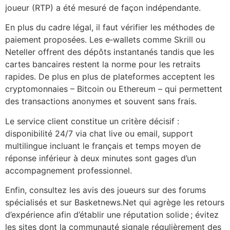
joueur (RTP) a été mesuré de façon indépendante.
En plus du cadre légal, il faut vérifier les méthodes de
paiement proposées. Les e‑wallets comme Skrill ou
Neteller offrent des dépôts instantanés tandis que les
cartes bancaires restent la norme pour les retraits
rapides. De plus en plus de plateformes acceptent les
cryptomonnaies – Bitcoin ou Ethereum – qui permettent
des transactions anonymes et souvent sans frais.
Le service client constitue un critère décisif :
disponibilité 24/7 via chat live ou email, support
multilingue incluant le français et temps moyen de
réponse inférieur à deux minutes sont gages d’un
accompagnement professionnel.
Enfin, consultez les avis des joueurs sur des forums
spécialisés et sur Basketnews.Net qui agrège les retours
d’expérience afin d’établir une réputation solide ; évitez
les sites dont la communauté signale régulièrement des