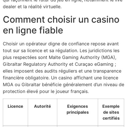
dealer et la réalité virtuelle.
Comment choisir un casino
en ligne fiable
Choisir un opérateur digne de confiance repose avant
tout sur sa licence et sa régulation. Les juridictions les
plus respectées sont Malte Gaming Authority (MGA),
Gibraltar Regulatory Authority et Curaçao eGaming ;
elles imposent des audits réguliers et une transparence
financière obligatoire. Un casino affichant une licence
MGA ou Gibraltar bénéficie généralement d’un niveau de
protection élevé pour le joueur français.
Licence
Autorité
Exigences
Exemple
principales
de sites
certifiés