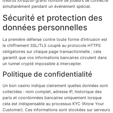
d’euros lorsqu’un grand nombre de joueurs se connecte
simultanément pendant un événement spécial.
Sécurité et protection des
données personnelles
La première défense contre toute forme d’intrusion est
le chiffrement SSL/TLS couplé au protocole HTTPS
obligatoires sur chaque page transactionnelle ; cela
garantit que vos informations bancaires circulent dans
un tunnel crypté impossible à intercepter.
Politique de confidentialité
Un bon casino indique clairement quelles données sont
collectées : nom complet, adresse IP, historique des
paris et coordonnées bancaires uniquement lorsque
cela est indispensable au processus KYC (Know Your
Customer). Ces informations sont stockées sur serveurs