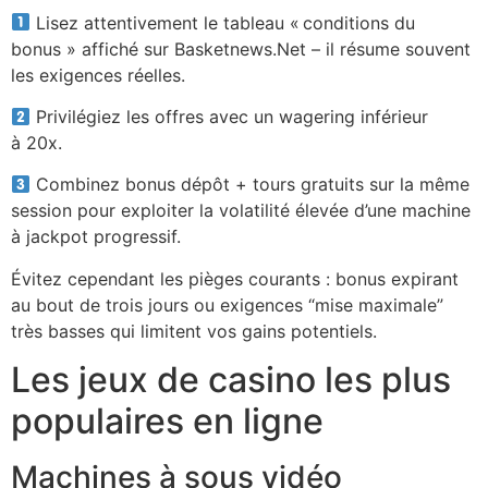
Lisez attentivement le tableau « conditions du
bonus » affiché sur Basketnews.Net – il résume souvent
les exigences réelles.
Privilégiez les offres avec un wagering inférieur
à 20x.
Combinez bonus dépôt + tours gratuits sur la même
session pour exploiter la volatilité élevée d’une machine
à jackpot progressif.
Évitez cependant les pièges courants : bonus expirant
au bout de trois jours ou exigences “mise maximale”
très basses qui limitent vos gains potentiels.
Les jeux de casino les plus
populaires en ligne
Machines à sous vidéo