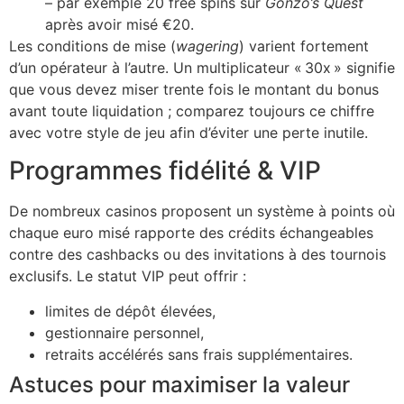
– par exemple 20 free spins sur
Gonzo’s Quest
après avoir misé €20.
Les conditions de mise (
wagering
) varient fortement
d’un opérateur à l’autre. Un multiplicateur « 30x » signifie
que vous devez miser trente fois le montant du bonus
avant toute liquidation ; comparez toujours ce chiffre
avec votre style de jeu afin d’éviter une perte inutile.
Programmes fidélité & VIP
De nombreux casinos proposent un système à points où
chaque euro misé rapporte des crédits échangeables
contre des cashbacks ou des invitations à des tournois
exclusifs. Le statut VIP peut offrir :
limites de dépôt élevées,
gestionnaire personnel,
retraits accélérés sans frais supplémentaires.
Astuces pour maximiser la valeur