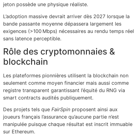
jeton possède une physique réaliste.
L’adoption massive devrait arriver dès 2027 lorsque la
bande passante moyenne dépassera largement les
exigences (>100 Mbps) nécessaires au rendu temps réel
sans latence perceptible.
Rôle des cryptomonnaies &
blockchain
Les plateformes pionnières utilisent la blockchain non
seulement comme moyen financier mais aussi comme
registre transparent garantissant l’équité du RNG via
smart contracts audités publiquement.
Des projets tels que
FairSpin
proposent ainsi aux
joueurs français l’assurance qu’aucune partie n’est
manipulée puisque chaque résultat est inscrit immuable
sur Ethereum.