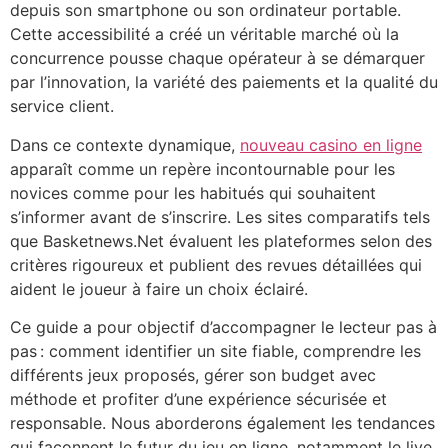
depuis son smartphone ou son ordinateur portable.
Cette accessibilité a créé un véritable marché où la
concurrence pousse chaque opérateur à se démarquer
par l’innovation, la variété des paiements et la qualité du
service client.
Dans ce contexte dynamique,
nouveau casino en ligne
apparaît comme un repère incontournable pour les
novices comme pour les habitués qui souhaitent
s’informer avant de s’inscrire. Les sites comparatifs tels
que Basketnews.Net évaluent les plateformes selon des
critères rigoureux et publient des revues détaillées qui
aident le joueur à faire un choix éclairé.
Ce guide a pour objectif d’accompagner le lecteur pas à
pas : comment identifier un site fiable, comprendre les
différents jeux proposés, gérer son budget avec
méthode et profiter d’une expérience sécurisée et
responsable. Nous aborderons également les tendances
qui façonnent le futur du jeu en ligne, notamment le live