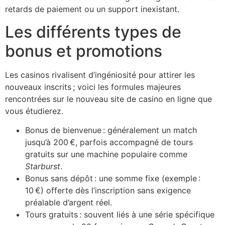
retards de paiement ou un support inexistant.
Les différents types de
bonus et promotions
Les casinos rivalisent d’ingéniosité pour attirer les
nouveaux inscrits ; voici les formules majeures
rencontrées sur le nouveau site de casino en ligne que
vous étudierez.
Bonus de bienvenue : généralement un match
jusqu’à 200 €, parfois accompagné de tours
gratuits sur une machine populaire comme
Starburst
.
Bonus sans dépôt : une somme fixe (exemple :
10 €) offerte dès l’inscription sans exigence
préalable d’argent réel.
Tours gratuits : souvent liés à une série spécifique