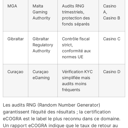
MGA
Malta
Audits RNG
Casino
Gaming
trimestriels,
A,
Authority
protection des
Casino B
fonds séparés
Gibraltar
Gibraltar
Contrôle fiscal
Casino C
Regulatory
strict,
Authority
conformité aux
normes UE
Curaçao
Curaçao
Vérification KYC
Casino D
eGaming
simplifiée mais
audits moins
fréquents
Les audits RNG (Random Number Generator)
garantissent l’équité des résultats ; la certification
eCOGRA est le label le plus reconnu dans ce domaine.
Un rapport eCOGRA indique que le taux de retour au