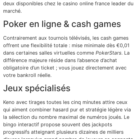
deux disponibles chez le casino online france leader du
marché.
Poker en ligne & cash games
Contrairement aux tournois télévisés, les cash games
offrent une flexibilité totale : mise minimale dès €0,01
dans certaines salles virtuelles comme
PokerStars
. La
différence majeure réside dans l’absence d’achat
obligatoire d’un ticket ; vous jouez directement avec
votre bankroll réelle.
Jeux spécialisés
Keno avec tirages toutes les cinq minutes attire ceux
qui aiment combiner hasard pur et stratégie légère via
la sélection du nombre maximal de numéros joués. Le
bingo interactif propose souvent des jackpots
progressifs atteignant plusieurs dizaines de milliers