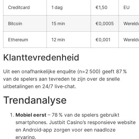
Creditcard
1 dag
€1,50
EU
Bitcoin
15 min
€0,0005
Wereld
Ethereum
12 min
€0,001
Wereld
Klanttevredenheid
Uit een onafhankelijke enquête (n=2 500) geeft 87 %
van de spelers aan tevreden te zijn over de snelle
uitbetalingen en 24/7 live‑chat.
Trendanalyse
Mobiel eerst
– 78 % van de spelers gebruikt
smartphones. Justbit Casino’s responsieve website
en Android‑app zorgen voor een naadloze
ervaring.