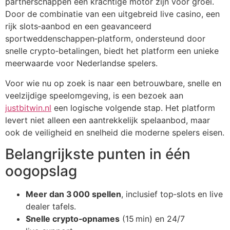
partnerschappen een krachtige motor zijn voor groei.
Door de combinatie van een uitgebreid live casino, een
rijk slots‑aanbod en een geavanceerd
sportweddenschappen‑platform, ondersteund door
snelle crypto‑betalingen, biedt het platform een unieke
meerwaarde voor Nederlandse spelers.
Voor wie nu op zoek is naar een betrouwbare, snelle en
veelzijdige speelomgeving, is een bezoek aan
justbitwin.nl
een logische volgende stap. Het platform
levert niet alleen een aantrekkelijk spelaanbod, maar
ook de veiligheid en snelheid die moderne spelers eisen.
Belangrijkste punten in één
oogopslag
Meer dan 3 000 spellen
, inclusief top‑slots en live
dealer tafels.
Snelle crypto‑opnames
(15 min) en 24/7