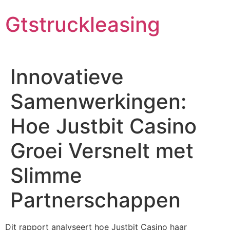
Skip
Gtstruckleasing
to
content
Innovatieve
Samenwerkingen:
Hoe Justbit Casino
Groei Versnelt met
Slimme
Partnerschappen
Dit rapport analyseert hoe Justbit Casino haar