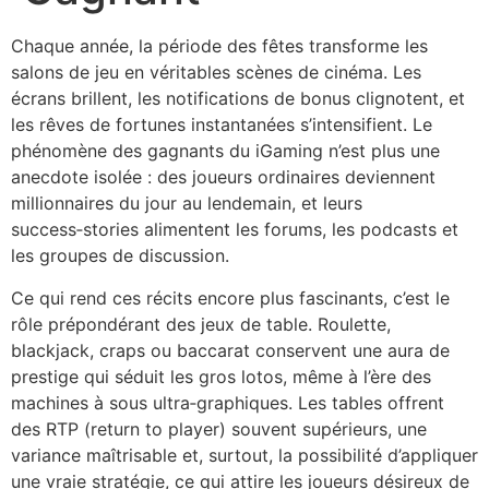
Chaque année, la période des fêtes transforme les
salons de jeu en véritables scènes de cinéma. Les
écrans brillent, les notifications de bonus clignotent, et
les rêves de fortunes instantanées s’intensifient. Le
phénomène des gagnants du iGaming n’est plus une
anecdote isolée : des joueurs ordinaires deviennent
millionnaires du jour au lendemain, et leurs
success‑stories alimentent les forums, les podcasts et
les groupes de discussion.
Ce qui rend ces récits encore plus fascinants, c’est le
rôle prépondérant des jeux de table. Roulette,
blackjack, craps ou baccarat conservent une aura de
prestige qui séduit les gros lotos, même à l’ère des
machines à sous ultra‑graphiques. Les tables offrent
des RTP (return to player) souvent supérieurs, une
variance maîtrisable et, surtout, la possibilité d’appliquer
une vraie stratégie, ce qui attire les joueurs désireux de