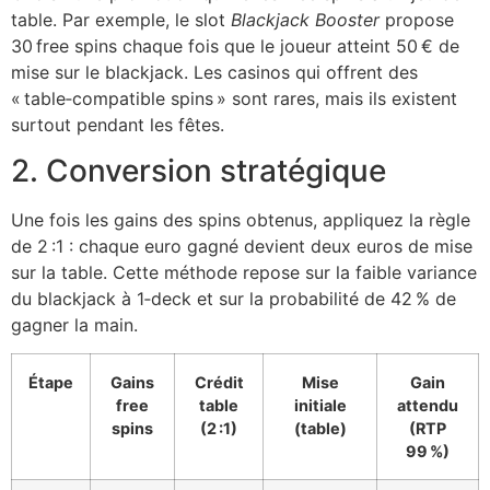
table. Par exemple, le slot
Blackjack Booster
propose
30 free spins chaque fois que le joueur atteint 50 € de
mise sur le blackjack. Les casinos qui offrent des
« table‑compatible spins » sont rares, mais ils existent
surtout pendant les fêtes.
2. Conversion stratégique
Une fois les gains des spins obtenus, appliquez la règle
de 2 :1 : chaque euro gagné devient deux euros de mise
sur la table. Cette méthode repose sur la faible variance
du blackjack à 1‑deck et sur la probabilité de 42 % de
gagner la main.
Étape
Gains
Crédit
Mise
Gain
free
table
initiale
attendu
spins
(2 :1)
(table)
(RTP
99 %)