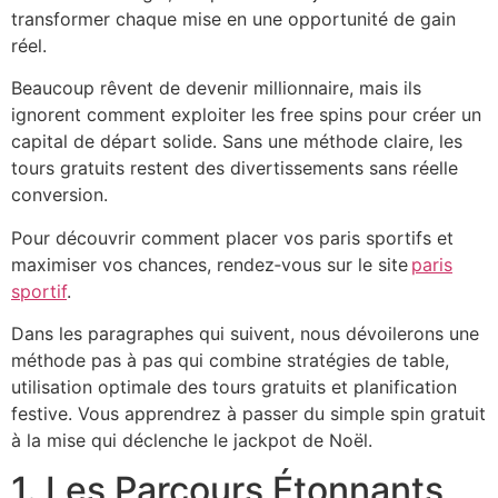
transformer chaque mise en une opportunité de gain
réel.
Beaucoup rêvent de devenir millionnaire, mais ils
ignorent comment exploiter les free spins pour créer un
capital de départ solide. Sans une méthode claire, les
tours gratuits restent des divertissements sans réelle
conversion.
Pour découvrir comment placer vos paris sportifs et
maximiser vos chances, rendez‑vous sur le site
paris
sportif
.
Dans les paragraphes qui suivent, nous dévoilerons une
méthode pas à pas qui combine stratégies de table,
utilisation optimale des tours gratuits et planification
festive. Vous apprendrez à passer du simple spin gratuit
à la mise qui déclenche le jackpot de Noël.
1. Les Parcours Étonnants