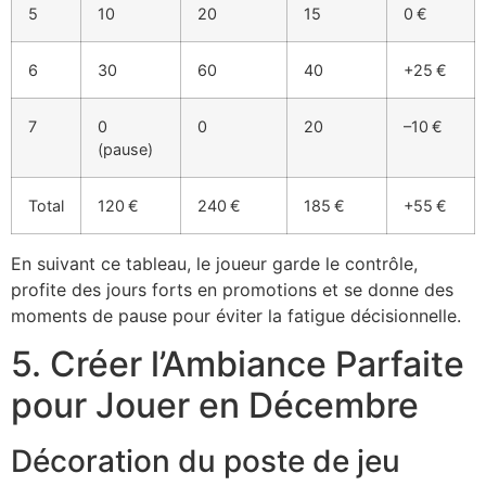
5
10
20
15
0 €
6
30
60
40
+25 €
7
0
0
20
–10 €
(pause)
Total
120 €
240 €
185 €
+55 €
En suivant ce tableau, le joueur garde le contrôle,
profite des jours forts en promotions et se donne des
moments de pause pour éviter la fatigue décisionnelle.
5. Créer l’Ambiance Parfaite
pour Jouer en Décembre
Décoration du poste de jeu