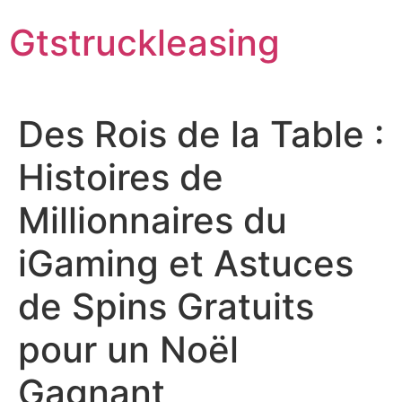
Skip
Gtstruckleasing
to
content
Des Rois de la Table :
Histoires de
Millionnaires du
iGaming et Astuces
de Spins Gratuits
pour un Noël
Gagnant