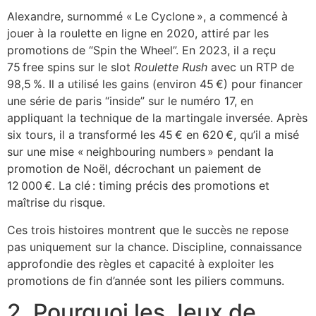
Alexandre, surnommé « Le Cyclone », a commencé à
jouer à la roulette en ligne en 2020, attiré par les
promotions de “Spin the Wheel”. En 2023, il a reçu
75 free spins sur le slot
Roulette Rush
avec un RTP de
98,5 %. Il a utilisé les gains (environ 45 €) pour financer
une série de paris “inside” sur le numéro 17, en
appliquant la technique de la martingale inversée. Après
six tours, il a transformé les 45 € en 620 €, qu’il a misé
sur une mise « neighbouring numbers » pendant la
promotion de Noël, décrochant un paiement de
12 000 €. La clé : timing précis des promotions et
maîtrise du risque.
Ces trois histoires montrent que le succès ne repose
pas uniquement sur la chance. Discipline, connaissance
approfondie des règles et capacité à exploiter les
promotions de fin d’année sont les piliers communs.
2. Pourquoi les Jeux de