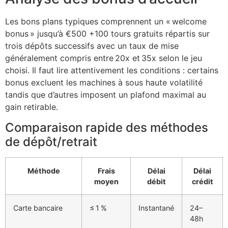
Les bons plans typiques comprennent un « welcome
bonus » jusqu’à €500 +100 tours gratuits répartis sur
trois dépôts successifs avec un taux de mise
généralement compris entre 20x et 35x selon le jeu
choisi. Il faut lire attentivement les conditions : certains
bonus excluent les machines à sous haute volatilité
tandis que d’autres imposent un plafond maximal au
gain retirable.
Comparaison rapide des méthodes
de dépôt/retrait
Méthode
Frais
Délai
Délai
moyen
débit
crédit
Carte bancaire
≤ 1 %
Instantané
24–
48h