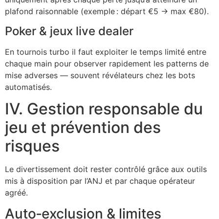
plafond raisonnable (exemple : départ €5 → max €80).
Poker & jeux live dealer
En tournois turbo il faut exploiter le temps limité entre
chaque main pour observer rapidement les patterns de
mise adverses — souvent révélateurs chez les bots
automatisés.
IV. Gestion responsable du
jeu et prévention des
risques
Le divertissement doit rester contrôlé grâce aux outils
mis à disposition par l’ANJ et par chaque opérateur
agréé.
Auto‑exclusion & limites