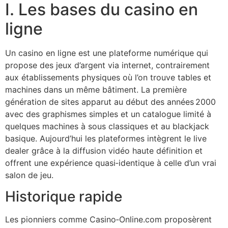
I. Les bases du casino en
ligne
Un casino en ligne est une plateforme numérique qui
propose des jeux d’argent via internet, contrairement
aux établissements physiques où l’on trouve tables et
machines dans un même bâtiment. La première
génération de sites apparut au début des années 2000
avec des graphismes simples et un catalogue limité à
quelques machines à sous classiques et au blackjack
basique. Aujourd’hui les plateformes intègrent le live
dealer grâce à la diffusion vidéo haute définition et
offrent une expérience quasi‑identique à celle d’un vrai
salon de jeu.
Historique rapide
Les pionniers comme Casino‑Online.com proposèrent