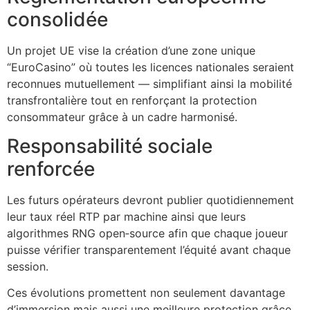
consolidée
Un projet UE vise la création d’une zone unique
“EuroCasino” où toutes les licences nationales seraient
reconnues mutuellement — simplifiant ainsi la mobilité
transfrontalière tout en renforçant la protection
consommateur grâce à un cadre harmonisé.
Responsabilité sociale
renforcée
Les futurs opérateurs devront publier quotidiennement
leur taux réel RTP par machine ainsi que leurs
algorithmes RNG open‑source afin que chaque joueur
puisse vérifier transparentement l’équité avant chaque
session.
Ces évolutions promettent non seulement davantage
d’immersion mais aussi une meilleure protection grâce