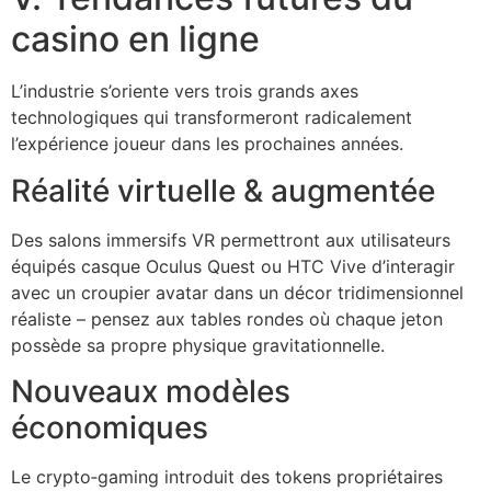
casino en ligne
L’industrie s’oriente vers trois grands axes
technologiques qui transformeront radicalement
l’expérience joueur dans les prochaines années.
Réalité virtuelle & augmentée
Des salons immersifs VR permettront aux utilisateurs
équipés casque Oculus Quest ou HTC Vive d’interagir
avec un croupier avatar dans un décor tridimensionnel
réaliste – pensez aux tables rondes où chaque jeton
possède sa propre physique gravitationnelle.
Nouveaux modèles
économiques
Le crypto‑gaming introduit des tokens propriétaires