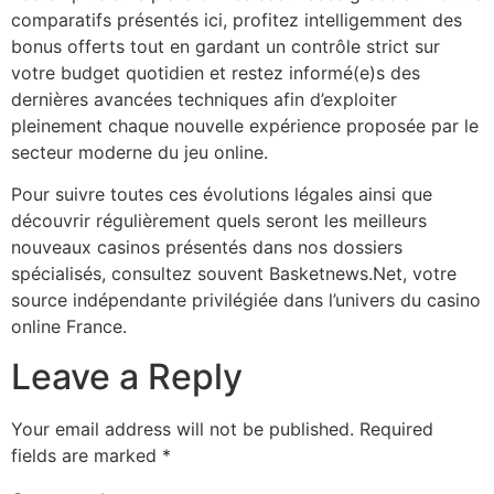
comparatifs présentés ici, profitez intelligemment des
bonus offerts tout en gardant un contrôle strict sur
votre budget quotidien et restez informé(e)s des
dernières avancées techniques afin d’exploiter
pleinement chaque nouvelle expérience proposée par le
secteur moderne du jeu online.
Pour suivre toutes ces évolutions légales ainsi que
découvrir régulièrement quels seront les meilleurs
nouveaux casinos présentés dans nos dossiers
spécialisés, consultez souvent Basketnews.Net, votre
source indépendante privilégiée dans l’univers du casino
online France.​
Leave a Reply
Your email address will not be published.
Required
fields are marked
*